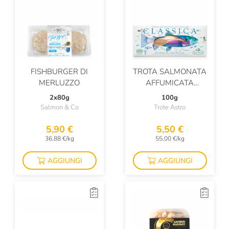
FISHBURGER DI
TROTA SALMONATA
MERLUZZO
AFFUMICATA
CLASSICA
2x80g
100g
Salmon & Co
Trote Astro
5,90 €
5,50 €
36,88 €/kg
55,00 €/kg
AGGIUNGI
AGGIUNGI