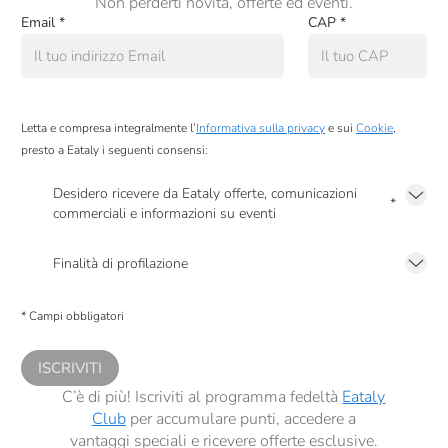
Non perderti novità, offerte ed eventi.
Email
*
CAP
*
Letta e compresa integralmente l’
Informativa sulla privacy
e sui
Cookie
,
presto a Eataly i seguenti consensi:
Desidero ricevere da Eataly offerte, comunicazioni
*
commerciali e informazioni su eventi
Presto a Eataly il mio consenso per le attività di marketing descritte al
punto
2.F dell’Informativa sulla Privacy
Finalità di profilazione
Presto a Eataly il consenso per trattare i miei dati per finalità di profilazione
descritte al
punto 2.E dell’Informativa sulla Privacy
, nonché per propormi
* Campi obbligatori
comunicazioni commerciali personalizzate, in caso di consenso prestato ai
sensi del precedente punto 1.
ISCRIVITI
C’è di più! Iscriviti al programma fedeltà
Eataly
Club
per accumulare punti, accedere a
vantaggi speciali e ricevere offerte esclusive.