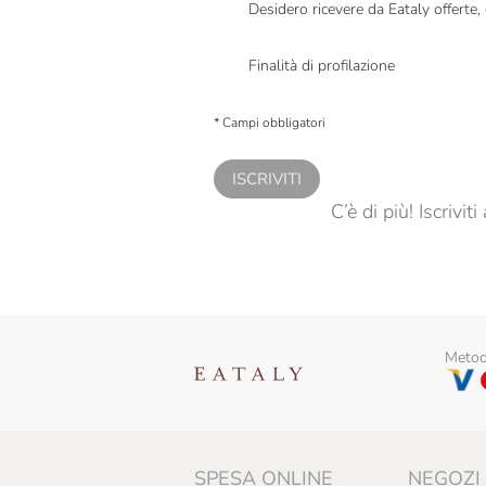
Desidero ricevere da Eataly offerte
Presto a Eataly il mio consenso per le attivit
Finalità di profilazione
Presto a Eataly il consenso per trattare i miei 
personalizzate, in caso di consenso prestato 
* Campi obbligatori
ISCRIVITI
C’è di più! Iscrivi
Metodi
SPESA ONLINE
NEGOZI