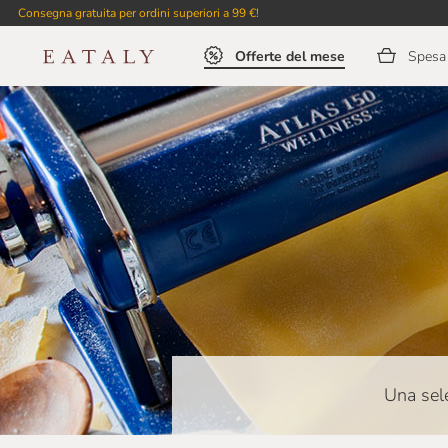
Consegna gratuita per ordini superiori a 99 €!
Offerte del mese
Spesa 
Una sele