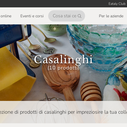
Eataly Club
online
Eventi e corsi
Per le aziende
Casalinghi
(10 prodotti)
zione di prodotti di casalinghi per impreziosire la tua coll