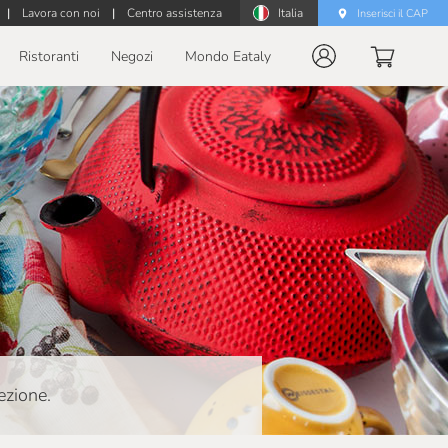
|
Lavora con noi
|
Centro assistenza
Italia
Inserisci il CAP
Ristoranti
Negozi
Mondo Eataly
ezione.