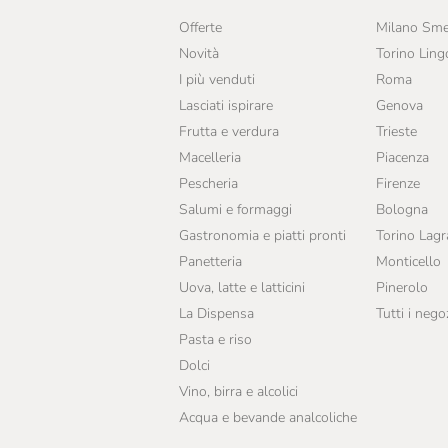
Offerte
Milano Sme
Novità
Torino Ling
I più venduti
Roma
Lasciati ispirare
Genova
Frutta e verdura
Trieste
Macelleria
Piacenza
Pescheria
Firenze
Salumi e formaggi
Bologna
Gastronomia e piatti pronti
Torino Lag
Panetteria
Monticello
Uova, latte e latticini
Pinerolo
La Dispensa
Tutti i nego
Pasta e riso
Dolci
Vino, birra e alcolici
Acqua e bevande analcoliche