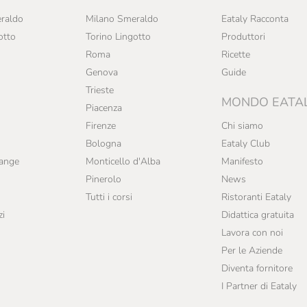
raldo
Milano Smeraldo
Eataly Racconta
otto
Torino Lingotto
Produttori
Roma
Ricette
Genova
Guide
Trieste
MONDO EATA
Piacenza
Firenze
Chi siamo
Bologna
Eataly Club
range
Monticello d'Alba
Manifesto
Pinerolo
News
Tutti i corsi
Ristoranti Eataly
zi
Didattica gratuita
Lavora con noi
Per le Aziende
Diventa fornitore
I Partner di Eataly