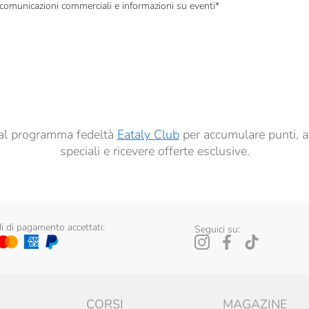
, comunicazioni commerciali e informazioni su eventi
*
à di marketing descritte al
punto 2.F dell’Informativa sulla Privacy
dati per finalità di profilazione descritte al
punto 2.E dell’Informativa sulla Privacy
, nonché p
ai sensi del precedente punto 1.
ti al programma fedeltà
Eataly Club
per accumulare punti, a
speciali e ricevere offerte esclusive.
 di pagamento accettati:
Seguici su:
CORSI
MAGAZINE