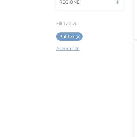
REGIONE
Arcoiris
Baladin
Filtri attivi:
Baladin Fragranze
Pulltex
Bialetti
Azzera filtri
Brabantia
Brevetti WAF
Cuki
Domo
Eataly
Erbolinea
Grazie Natural
Guzzini