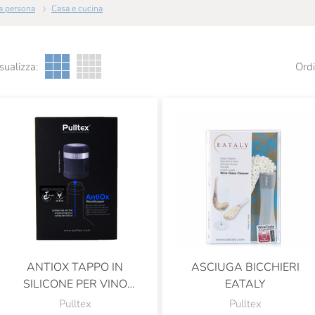
 la persona
Casa e cucina
sualizza:
Ordi
ANTIOX TAPPO IN
ASCIUGA BICCHIERI
SILICONE PER VINO
EATALY
EATALY
Pulltex
Pulltex