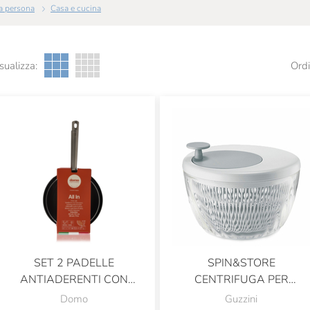
 la persona
Casa e cucina
sualizza:
Ordi
SET 2 PADELLE
SPIN&STORE
ANTIADERENTI CON
CENTRIFUGA PER
MANICO IN ACCIAIO INOX
INSALATA BIANCA 26 CM
Domo
Guzzini