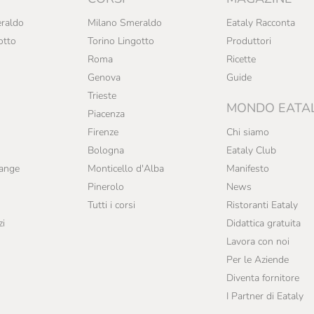
raldo
Milano Smeraldo
Eataly Racconta
otto
Torino Lingotto
Produttori
Roma
Ricette
Genova
Guide
Trieste
MONDO EATA
Piacenza
Firenze
Chi siamo
Bologna
Eataly Club
range
Monticello d'Alba
Manifesto
Pinerolo
News
Tutti i corsi
Ristoranti Eataly
zi
Didattica gratuita
Lavora con noi
Per le Aziende
Diventa fornitore
I Partner di Eataly