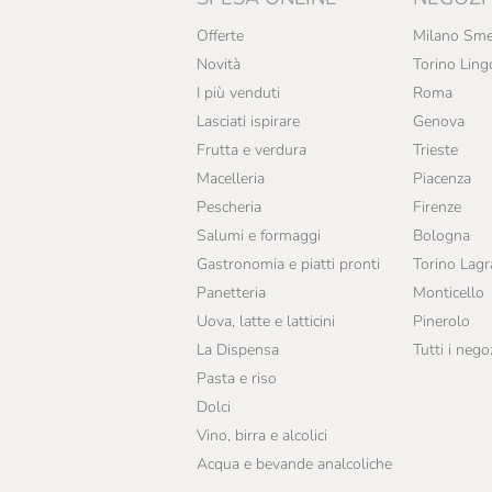
Offerte
Milano Sme
Novità
Torino Ling
I più venduti
Roma
Lasciati ispirare
Genova
Frutta e verdura
Trieste
Macelleria
Piacenza
Pescheria
Firenze
Salumi e formaggi
Bologna
Gastronomia e piatti pronti
Torino Lag
Panetteria
Monticello
Uova, latte e latticini
Pinerolo
La Dispensa
Tutti i nego
Pasta e riso
Dolci
Vino, birra e alcolici
Acqua e bevande analcoliche