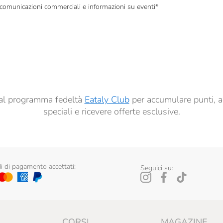
, comunicazioni commerciali e informazioni su eventi
*
à di marketing descritte al
punto 2.F dell’Informativa sulla Privacy
dati per finalità di profilazione descritte al
punto 2.E dell’Informativa sulla Privacy
, nonché p
ai sensi del precedente punto 1.
ti al programma fedeltà
Eataly Club
per accumulare punti, a
speciali e ricevere offerte esclusive.
 di pagamento accettati:
Seguici su:
CORSI
MAGAZINE