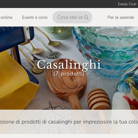
Eataly Club
online
Eventi e corsi
Per le aziende
Casalinghi
(7 prodotti)
zione di prodotti di casalinghi per impreziosire la tua coll