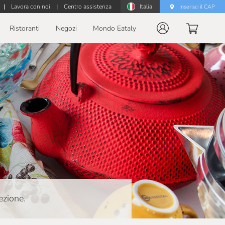
|
Lavora con noi
|
Centro assistenza
Italia
Inserisci il CAP
Ristoranti
Negozi
Mondo Eataly
ezione.