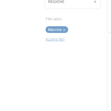
REGIONE
Domo
Eataly
Lombardia
Filtri attivi:
Guzzini
Marche
Marche
Piemonte
Azzera filtri
Toscana
Veneto