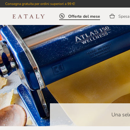
Consegna gratuita per ordini superiori a 99 €!
Offerte del mese
Spesa 
Una sele