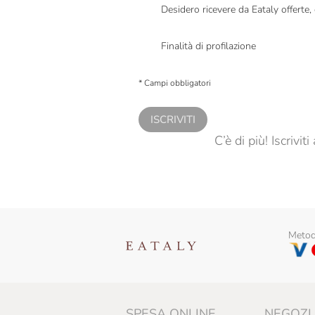
Desidero ricevere da Eataly offerte
Presto a Eataly il mio consenso per le attivit
Finalità di profilazione
Presto a Eataly il consenso per trattare i miei 
personalizzate, in caso di consenso prestato 
* Campi obbligatori
ISCRIVITI
C’è di più! Iscrivi
Metodi
SPESA ONLINE
NEGOZI