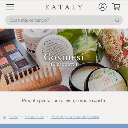
Cosmesi
(1 prodotti)
Prodotti per la cura di viso, corpo e capelli.
Home
Spesa online
Prodotti per la casa e la persona