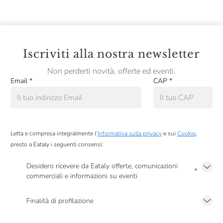
Iscriviti alla nostra newsletter
Non perderti novità, offerte ed eventi.
Email
*
CAP
*
Letta e compresa integralmente l’
Informativa sulla privacy
e sui
Cookie
,
presto a Eataly i seguenti consensi:
Desidero ricevere da Eataly offerte, comunicazioni
*
commerciali e informazioni su eventi
Presto a Eataly il mio consenso per le attività di marketing descritte al
punto
2.F dell’Informativa sulla Privacy
Finalità di profilazione
Presto a Eataly il consenso per trattare i miei dati per finalità di profilazione
descritte al
punto 2.E dell’Informativa sulla Privacy
, nonché per propormi