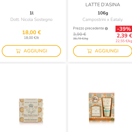
LATTE D’ASINA
1l
106g
Dott. Nicola Sostegno
Campostrini x Eataly
-39%
Prezzo precedente
18,00 €
3,90 €
2,39 
18,00 €/lt
36,79 €/kg
22,55 €/k
AGGIUNGI
AGGIUNGI