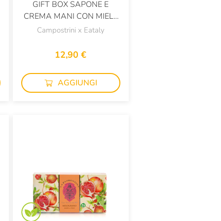
GIFT BOX SAPONE E
CREMA MANI CON MIELE
D'ARANCIO E ACACIA
Campostrini x Eataly
12,90 €
AGGIUNGI