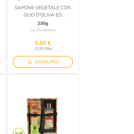
SAPONE VEGETALE CON
OLIO D'OLIVA ED
ESTRATTI NATURALI
230g
MELOGRANO
La Florentina
5,50 €
23,91 €/kg
AGGIUNGI