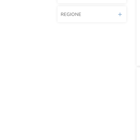
REGIONE
Acca Kappa
Amorevole
Emilia Romagna
Apiarium
Lombardia
BioErmi
Marche
Bioearth
Piemonte
Biofficina Toscana
Sicilia
Biosnail
Toscana
Campostrini
Valle D’Aosta
Campostrini Green
Veneto
Campostrini X Eataly
Carone