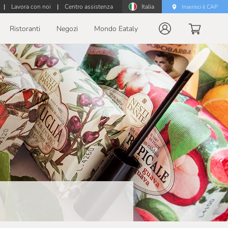
|
Lavora con noi
|
Centro assistenza
Italia
Inserisci il CAP
Ristoranti
Negozi
Mondo Eataly