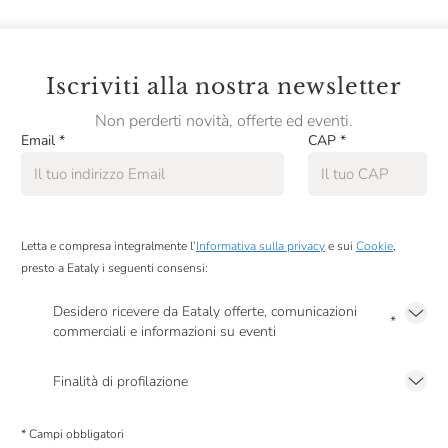
Iscriviti alla nostra newsletter
Non perderti novità, offerte ed eventi.
Email
*
CAP
*
Letta e compresa integralmente l’
Informativa sulla privacy
e sui
Cookie
,
presto a Eataly i seguenti consensi:
Desidero ricevere da Eataly offerte, comunicazioni
*
commerciali e informazioni su eventi
Presto a Eataly il mio consenso per le attività di marketing descritte al
punto
2.F dell’Informativa sulla Privacy
Finalità di profilazione
Presto a Eataly il consenso per trattare i miei dati per finalità di profilazione
descritte al
punto 2.E dell’Informativa sulla Privacy
, nonché per propormi
* Campi obbligatori
comunicazioni commerciali personalizzate, in caso di consenso prestato ai