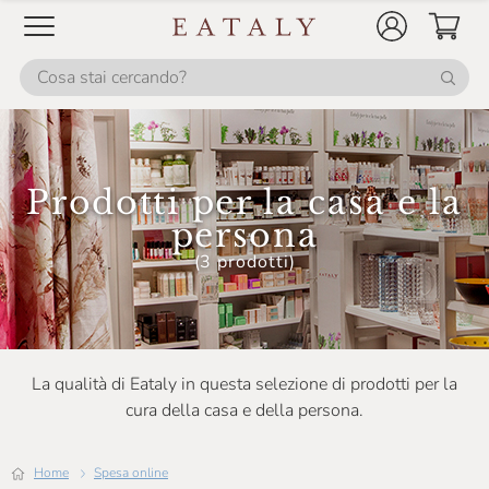
Sapone Di Un Tempo
Slow Food Editore
Slow Food Editore Per Eataly
Smeg
Sperling & Kupfer
Prodotti per la casa e la
TVS
persona
Joie
(3 prodotti)
La qualità di Eataly in questa selezione di prodotti per la
cura della casa e della persona.
Home
Spesa online