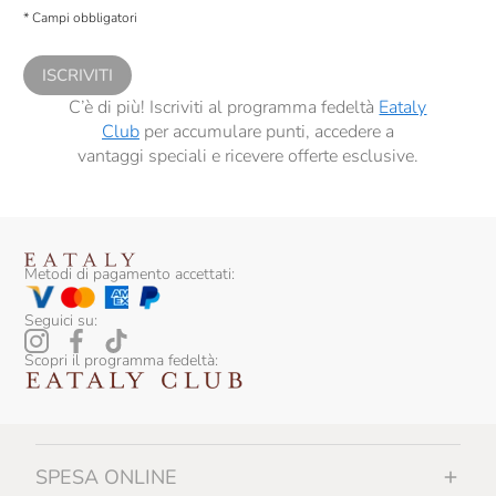
descritte al
punto 2.E dell’Informativa sulla Privacy
, nonché per propormi
* Campi obbligatori
comunicazioni commerciali personalizzate, in caso di consenso prestato ai
sensi del precedente punto 1.
ISCRIVITI
C’è di più! Iscriviti al programma fedeltà
Eataly
Club
per accumulare punti, accedere a
vantaggi speciali e ricevere offerte esclusive.
Metodi di pagamento accettati:
Seguici su:
Scopri il programma fedeltà:
SPESA ONLINE