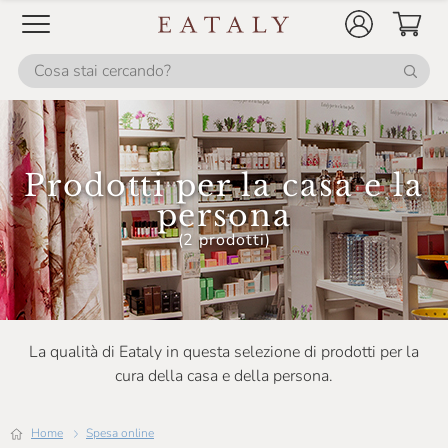
Mondadori
Nasti Dante
Natura House
Nesti Dante
Ninapenda
Prodotti per la casa e la
Organyc
persona
Pigna
(2 prodotti)
Pulltex
RCR Cristalleria
Rastal
La qualità di Eataly in questa selezione di prodotti per la
cura della casa e della persona.
Sanelli Ambrogio
Sapone Di Un Tempo
Home
Spesa online