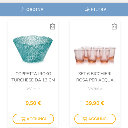
Slow Food Editore
ORDINA
FILTRA
Slow Food Editore Per Eataly
Smeg
Sperling & Kupfer
TVS
Joie
COPPETTA IROKO
SET 6 BICCHIERI
TURCHESE DA 13 CM
ROSA PER ACQUA
IVV Italia
IVV Italia
9,50 €
39,90 €
AGGIUNGI
AGGIUNGI