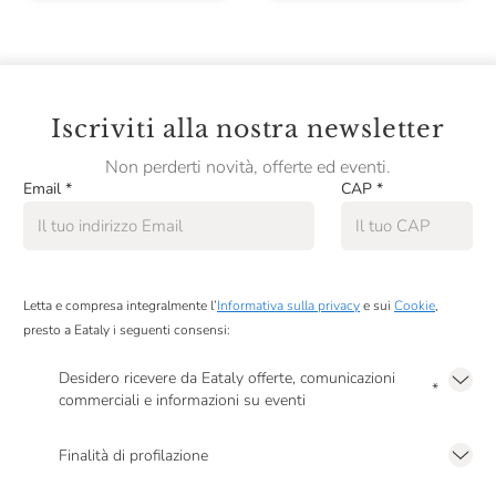
Iscriviti alla nostra newsletter
Non perderti novità, offerte ed eventi.
Email
*
CAP
*
Letta e compresa integralmente l’
Informativa sulla privacy
e sui
Cookie
,
presto a Eataly i seguenti consensi:
Desidero ricevere da Eataly offerte, comunicazioni
*
commerciali e informazioni su eventi
Presto a Eataly il mio consenso per le attività di marketing descritte al
punto
2.F dell’Informativa sulla Privacy
Finalità di profilazione
Presto a Eataly il consenso per trattare i miei dati per finalità di profilazione