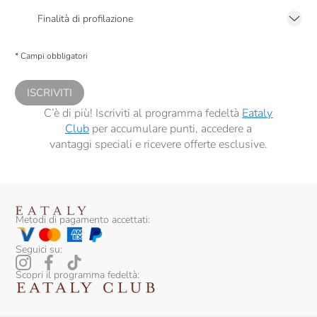
2.F dell’Informativa sulla Privacy
Finalità di profilazione
Presto a Eataly il consenso per trattare i miei dati per finalità di profilazione
descritte al
punto 2.E dell’Informativa sulla Privacy
, nonché per propormi
* Campi obbligatori
comunicazioni commerciali personalizzate, in caso di consenso prestato ai
sensi del precedente punto 1.
ISCRIVITI
C’è di più! Iscriviti al programma fedeltà
Eataly
Club
per accumulare punti, accedere a
vantaggi speciali e ricevere offerte esclusive.
Metodi di pagamento accettati:
Seguici su:
Scopri il programma fedeltà: