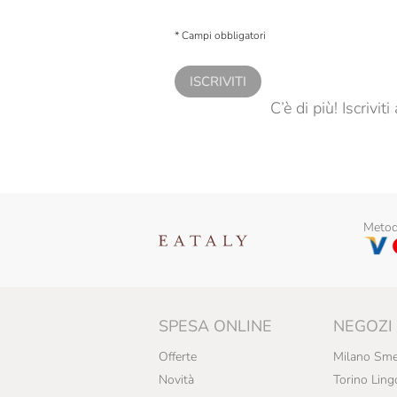
Presto a Eataly il consenso per trattare i miei 
personalizzate, in caso di consenso prestato 
* Campi obbligatori
ISCRIVITI
C’è di più! Iscrivi
Metodi
SPESA ONLINE
NEGOZI
Offerte
Milano Sme
Novità
Torino Ling