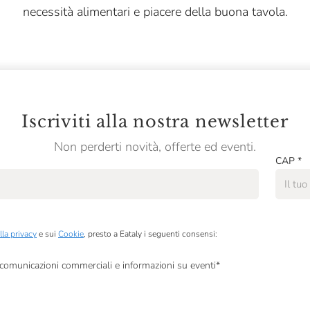
necessità alimentari e piacere della buona tavola.
Iscriviti alla nostra newsletter
Non perderti novità, offerte ed eventi.
CAP
*
lla privacy
e sui
Cookie
, presto a Eataly i seguenti consensi:
, comunicazioni commerciali e informazioni su eventi
*
à di marketing descritte al
punto 2.F dell’Informativa sulla Privacy