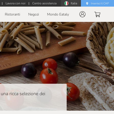
|
Lavora con noi
|
Centro assistenza
Italia
Inserisci il CAP
Ristoranti
Negozi
Mondo Eataly
 una ricca selezione dei