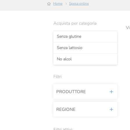
Home
Spesa online
Acquista per categoria
Vi
Senza glutine
Senza lattosio
No alcol
Filtri
PRODUTTORE
REGIONE
Alpiyo
Baladin
Lombardia
Filtri attivi: