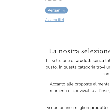
Caseificio Val D’Aveto
Piemonte
Centrale Del Latte Di
Vergani
Torino
Azzera filtri
Cereal Terra
De Paoli
Eataly
La nostra selezione
Filippini
La selezione di
prodotti senza la
Ignalat
gusto. In questa categoria trovi 
Inalpi
con
Isola Bio
Accanto alle proposte alimentar
La Finestra Sul Cielo
momenti di convivialità all’inse
Naturotti
Pasta Natura
Scopri online i migliori
prodotti s