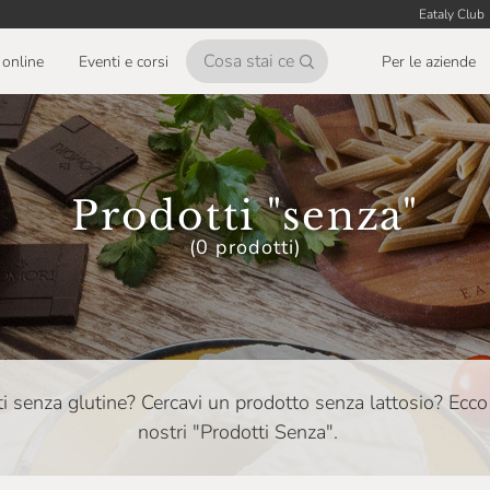
Eataly Club
online
Eventi e corsi
Per le aziende
Prodotti "senza"
(0 prodotti)
tti senza glutine? Cercavi un prodotto senza lattosio? Ecco
nostri "Prodotti Senza".