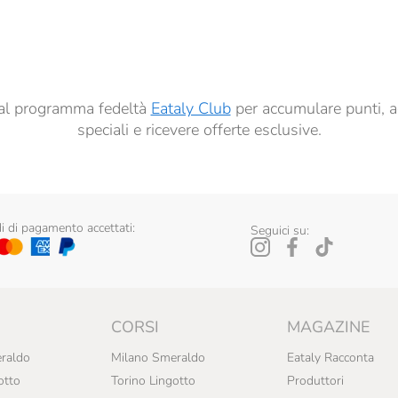
dati per finalità di profilazione descritte al
punto 2.E dell’Informativa sulla Privacy
, nonché p
ai sensi del precedente punto 1.
ti al programma fedeltà
Eataly Club
per accumulare punti, a
speciali e ricevere offerte esclusive.
 di pagamento accettati:
Seguici su:
CORSI
MAGAZINE
raldo
Milano Smeraldo
Eataly Racconta
otto
Torino Lingotto
Produttori