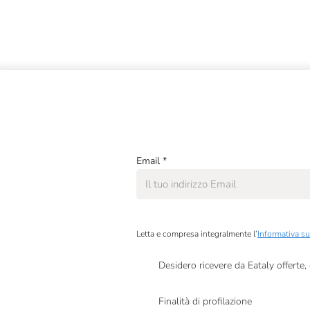
Pasta Di Venezia
Pastificio Morelli
Peroni
Rizzati Ferrara
Solo Mais
Terra E Pane
Email
*
Letta e compresa integralmente l’
Informativa su
Desidero ricevere da Eataly offerte
Presto a Eataly il mio consenso per le attivit
Finalità di profilazione