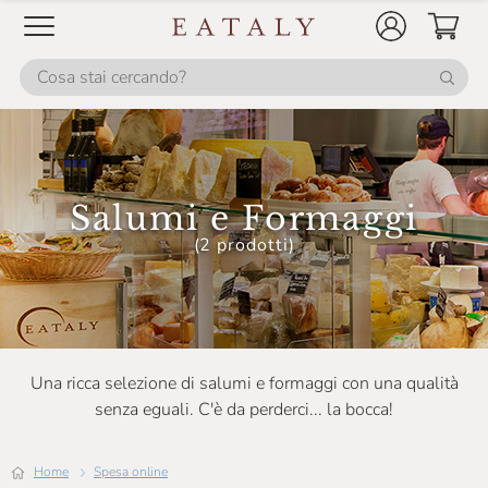
Le Terre Di Don Peppe
Macelleria Marini
Maison Bertolin
Master Gnocchi
Montaraz
Salumi e Formaggi
Monte Jugo
(2 prodotti)
Nebrodicarni
Negrini
Paganoni
Una ricca selezione di salumi e formaggi con una qualità
Perenzin Latteria
senza eguali. C'è da perderci... la bocca!
Poggio San Giorgio
Home
Spesa online
Quadro Carni