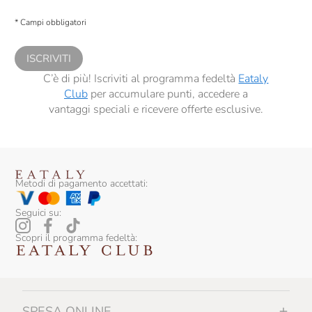
Presto a Eataly il consenso per trattare i miei dati per finalità di profilazione
descritte al
punto 2.E dell’Informativa sulla Privacy
, nonché per propormi
* Campi obbligatori
comunicazioni commerciali personalizzate, in caso di consenso prestato ai
sensi del precedente punto 1.
ISCRIVITI
C’è di più! Iscriviti al programma fedeltà
Eataly
Club
per accumulare punti, accedere a
vantaggi speciali e ricevere offerte esclusive.
Metodi di pagamento accettati:
Seguici su:
Scopri il programma fedeltà:
SPESA ONLINE