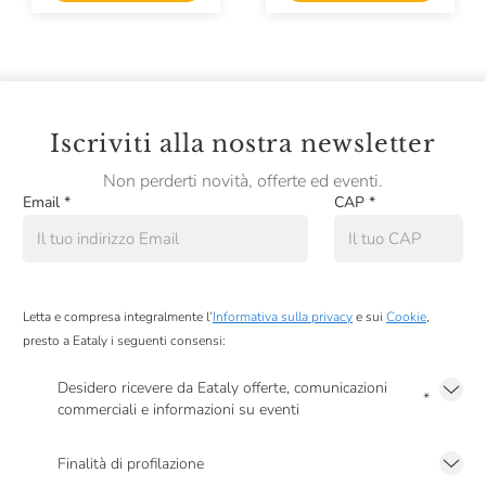
Salumificio Valverde
Santoro
Sapori Mediterranei
Scalabrini
Iscriviti alla nostra newsletter
Terre Del Castelmagno
Non perderti novità, offerte ed eventi.
Email
*
CAP
*
Viktor Kofler
Villani
Zuarina
Letta e compresa integralmente l’
Informativa sulla privacy
e sui
Cookie
,
presto a Eataly i seguenti consensi:
Desidero ricevere da Eataly offerte, comunicazioni
*
commerciali e informazioni su eventi
Presto a Eataly il mio consenso per le attività di marketing descritte al
punto
2.F dell’Informativa sulla Privacy
Finalità di profilazione