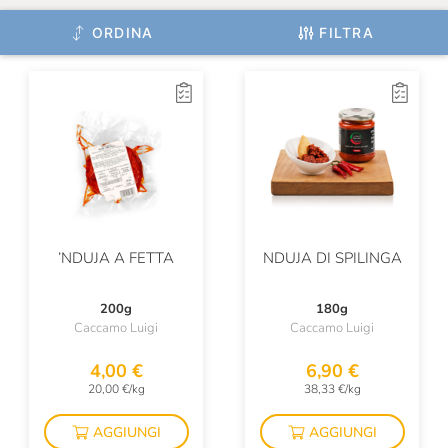
Quaglia Vincenzo
ORDINA
FILTRA
Quattro Portoni
S. Ilario
Salumi Di San Rocco
Salumificio Bazza
Salumificio Giordano
’NDUJA A FETTA
NDUJA DI SPILINGA
Salumificio Mannori
Salumificio Mottolini
200g
180g
Caccamo Luigi
Caccamo Luigi
Salumificio Pezzi
4,00 €
6,90 €
Salumificio Romano Mainelli
20,00 €/kg
38,33 €/kg
Salumificio Santoro
AGGIUNGI
AGGIUNGI