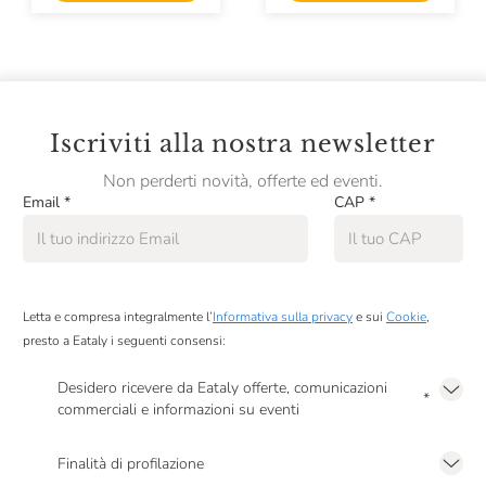
Salumificio Valverde
Santoro
Sapori Mediterranei
Scalabrini
Iscriviti alla nostra newsletter
Terre Del Castelmagno
Non perderti novità, offerte ed eventi.
Email
*
CAP
*
Viktor Kofler
Villani
Zuarina
Letta e compresa integralmente l’
Informativa sulla privacy
e sui
Cookie
,
presto a Eataly i seguenti consensi:
Desidero ricevere da Eataly offerte, comunicazioni
*
commerciali e informazioni su eventi
Presto a Eataly il mio consenso per le attività di marketing descritte al
punto
2.F dell’Informativa sulla Privacy
Finalità di profilazione