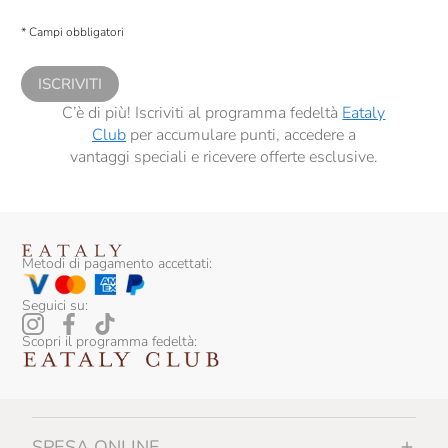
Presto a Eataly il consenso per trattare i miei dati per finalità di profilazione
descritte al
punto 2.E dell’Informativa sulla Privacy
, nonché per propormi
* Campi obbligatori
comunicazioni commerciali personalizzate, in caso di consenso prestato ai
sensi del precedente punto 1.
ISCRIVITI
C’è di più! Iscriviti al programma fedeltà
Eataly
Club
per accumulare punti, accedere a
vantaggi speciali e ricevere offerte esclusive.
Metodi di pagamento accettati:
Seguici su:
Scopri il programma fedeltà:
SPESA ONLINE