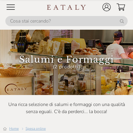
Le Terre Di Don Peppe
Macelleria Marini
Maison Bertolin
Master Gnocchi
Montaraz
Salumi e Formaggi
Monte Jugo
(2 prodotti)
Nebrodicarni
Negrini
Paganoni
Una ricca selezione di salumi e formaggi con una qualità
Perenzin Latteria
senza eguali. C'è da perderci... la bocca!
Poggio San Giorgio
Home
Spesa online
Quadro Carni