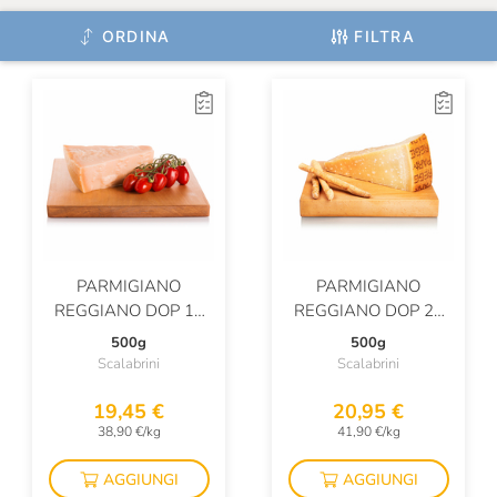
Quaglia Vincenzo
ORDINA
FILTRA
Quattro Portoni
S. Ilario
Salumi Di San Rocco
Salumificio Bazza
Salumificio Giordano
PARMIGIANO
PARMIGIANO
Salumificio Mannori
REGGIANO DOP 18
REGGIANO DOP 26
Salumificio Mottolini
MESI
MESI
500g
500g
Scalabrini
Scalabrini
Salumificio Pezzi
19,45 €
20,95 €
Salumificio Romano Mainelli
38,90 €/kg
41,90 €/kg
Salumificio Santoro
AGGIUNGI
AGGIUNGI