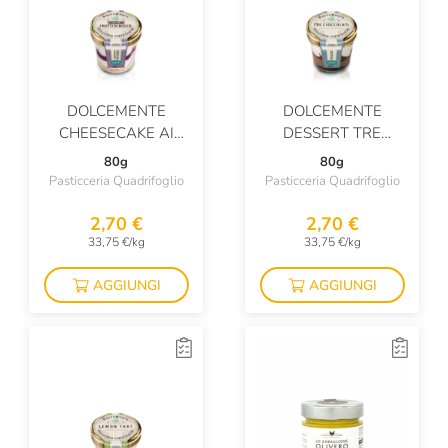
DOLCEMENTE
DOLCEMENTE
CHEESECAKE AI
DESSERT TRE
FRUTTI DI BOSCO
CIOCCOLATI
80g
80g
Pasticceria Quadrifoglio
Pasticceria Quadrifoglio
2,70 €
2,70 €
33,75 €/kg
33,75 €/kg
AGGIUNGI
AGGIUNGI