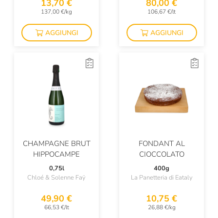
13,70 €
80,00 €
137,00 €/kg
106,67 €/lt
AGGIUNGI
AGGIUNGI
CHAMPAGNE BRUT
FONDANT AL
HIPPOCAMPE
CIOCCOLATO
0,75l
400g
Chloé & Solenne Faÿ
La Panetteria di Eataly
49,90 €
10,75 €
66,53 €/lt
26,88 €/kg