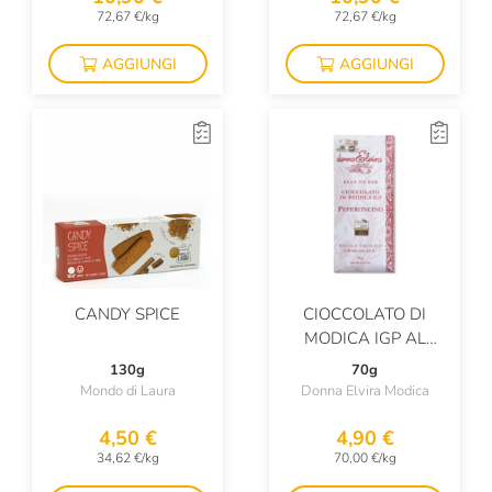
72,67 €/kg
72,67 €/kg
AGGIUNGI
AGGIUNGI
CANDY SPICE
CIOCCOLATO DI
MODICA IGP AL
PEPERONCINO
130g
70g
Mondo di Laura
Donna Elvira Modica
4,50 €
4,90 €
34,62 €/kg
70,00 €/kg