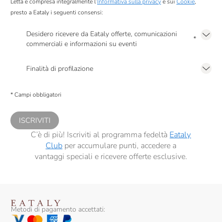
Letta e compresa integralmente l’
Informativa sulla privacy
e sui
Cookie
,
presto a Eataly i seguenti consensi:
Desidero ricevere da Eataly offerte, comunicazioni
*
commerciali e informazioni su eventi
Presto a Eataly il mio consenso per le attività di marketing descritte al
punto
2.F dell’Informativa sulla Privacy
Finalità di profilazione
Presto a Eataly il consenso per trattare i miei dati per finalità di profilazione
descritte al
punto 2.E dell’Informativa sulla Privacy
, nonché per propormi
* Campi obbligatori
comunicazioni commerciali personalizzate, in caso di consenso prestato ai
sensi del precedente punto 1.
ISCRIVITI
C’è di più! Iscriviti al programma fedeltà
Eataly
Club
per accumulare punti, accedere a
vantaggi speciali e ricevere offerte esclusive.
Metodi di pagamento accettati: