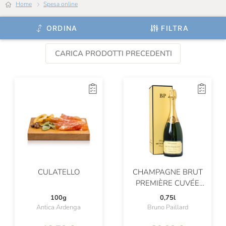
Home
Spesa online
ORDINA
FILTRA
CARICA PRODOTTI PRECEDENTI
CULATELLO
CHAMPAGNE BRUT
PREMIÈRE CUVÉE
ASTUCCIATO
100g
0,75l
Antica Ardenga
Bruno Paillard