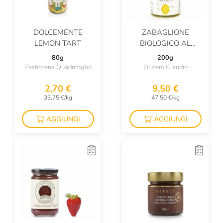
DOLCEMENTE
ZABAGLIONE
LEMON TART
BIOLOGICO AL
MOSCATO
80g
200g
Pasticceria Quadrifoglio
Olivero Claudio
2,70 €
9,50 €
33,75 €/kg
47,50 €/kg
AGGIUNGI
AGGIUNGI