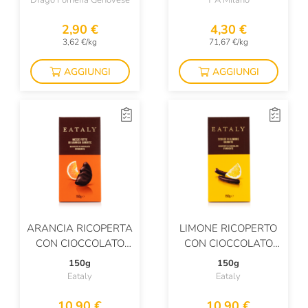
Drago Forneria Genovese
T'A Milano
2,90 €
4,30 €
3,62 €/kg
71,67 €/kg
AGGIUNGI
AGGIUNGI
ARANCIA RICOPERTA
LIMONE RICOPERTO
CON CIOCCOLATO
CON CIOCCOLATO
FONDENTE
FONDENTE
150g
150g
Eataly
Eataly
10,90 €
10,90 €