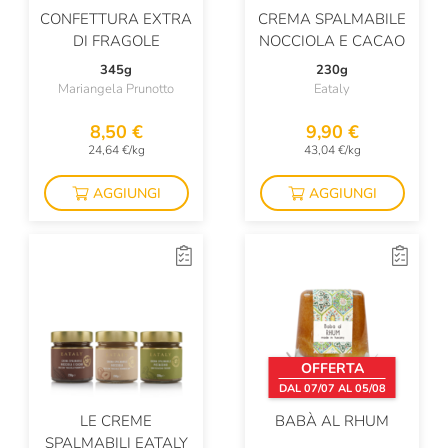
CONFETTURA EXTRA
CREMA SPALMABILE
DI FRAGOLE
NOCCIOLA E CACAO
345g
230g
Mariangela Prunotto
Eataly
8,50 €
9,90 €
24,64 €/kg
43,04 €/kg
AGGIUNGI
AGGIUNGI
OFFERTA
DAL 07/07 AL 05/08
LE CREME
BABÀ AL RHUM
SPALMABILI EATALY