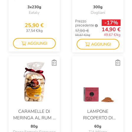
3x230g
300g
Eataly
Dogliani
Prezzo
-17%
25,90 €
precedente
14,90 €
17,90 €
37,54 €/kg
49,67 €/kg
59,67 €/kg
AGGIUNGI
AGGIUNGI
CARAMELLE DI
LAMPONE
MERINGA AL RUM E
RICOPERTO DI
CAFFÈ
CIOCCOLATO
80g
60g