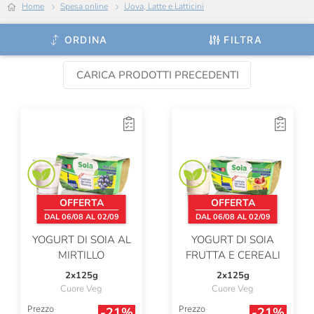
Home
Spesa online
Uova, Latte e Latticini
ORDINA
FILTRA
CARICA PRODOTTI PRECEDENTI
OFFERTA
OFFERTA
DAL 06/08 AL 02/09
DAL 06/08 AL 02/09
YOGURT DI SOIA AL
YOGURT DI SOIA
MIRTILLO
FRUTTA E CEREALI
2x125g
2x125g
Cuore Veg
Cuore Veg
Prezzo
Prezzo
-21%
-21%