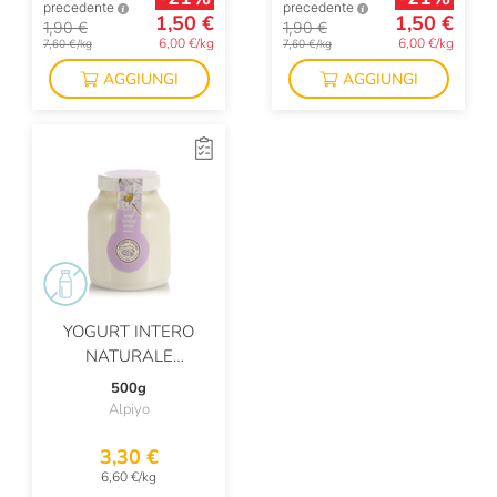
precedente
precedente
1,50 €
1,50 €
1,90 €
1,90 €
6,00 €/kg
6,00 €/kg
7,60 €/kg
7,60 €/kg
AGGIUNGI
AGGIUNGI
YOGURT INTERO
NATURALE
DELATTOSATO
500g
Alpiyo
3,30 €
6,60 €/kg