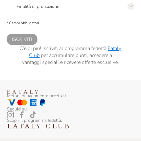
2.F dell’Informativa sulla Privacy
Finalità di profilazione
Presto a Eataly il consenso per trattare i miei dati per finalità di profilazione
descritte al
punto 2.E dell’Informativa sulla Privacy
, nonché per propormi
* Campi obbligatori
comunicazioni commerciali personalizzate, in caso di consenso prestato ai
sensi del precedente punto 1.
ISCRIVITI
C’è di più! Iscriviti al programma fedeltà
Eataly
Club
per accumulare punti, accedere a
vantaggi speciali e ricevere offerte esclusive.
Metodi di pagamento accettati:
Seguici su:
Scopri il programma fedeltà: