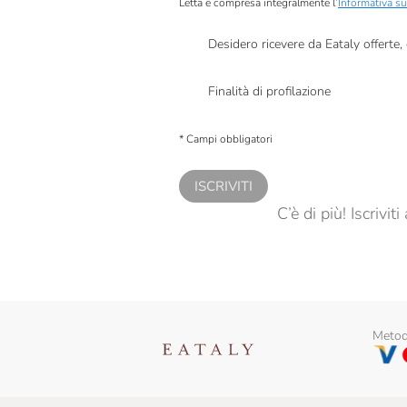
Letta e compresa integralmente l’
Informativa su
Desidero ricevere da Eataly offerte
Presto a Eataly il mio consenso per le attivit
Finalità di profilazione
Presto a Eataly il consenso per trattare i miei 
personalizzate, in caso di consenso prestato 
* Campi obbligatori
ISCRIVITI
C’è di più! Iscrivi
Metodi