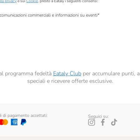
lla privacy
e sui
Cookie
, presto a Eataly i seguenti consensi:
, comunicazioni commerciali e informazioni su eventi
*
à di marketing descritte al
punto 2.F dell’Informativa sulla Privacy
dati per finalità di profilazione descritte al
punto 2.E dell’Informativa sulla Privacy
, nonché p
ai sensi del precedente punto 1.
ti al programma fedeltà
Eataly Club
per accumulare punti, a
speciali e ricevere offerte esclusive.
 di pagamento accettati:
Seguici su: