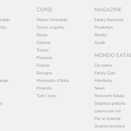
CORSI
MAGAZINE
raldo
Milano Smeraldo
Eataly Racconta
otto
Torino Lingotto
Produttori
Roma
Ricette
Genova
Guide
Trieste
MONDO EATA
Piacenza
Firenze
Chi siamo
Bologna
Eataly Club
range
Monticello d'Alba
Manifesto
Pinerolo
News
Tutti i corsi
Ristoranti Eataly
zi
Didattica gratuita
Lavora con noi
Per le Aziende
Diventa fornitore