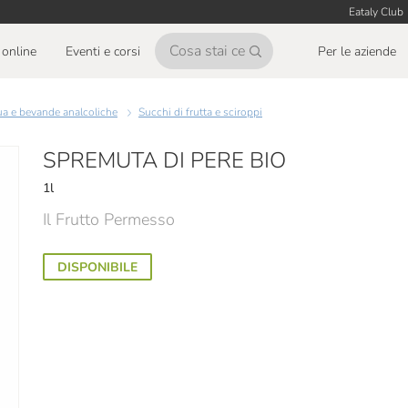
Eataly Club
online
Eventi e corsi
Per le aziende
ua e bevande analcoliche
Succhi di frutta e sciroppi
SPREMUTA DI PERE BIO
1l
Il Frutto Permesso
DISPONIBILE