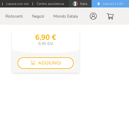
|
Lavora con noi
|
Centro assistenza
Italia
Inserisci il CAP
Ristoranti
Negozi
Mondo Eataly
6,90 €
6,90 €/lt
AGGIUNGI