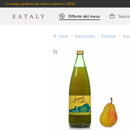
Consegna gratuita per ordini superiori a 99 €!
Offerte del mese
Spesa 
Home
Spesa online
Dispensa
Acq