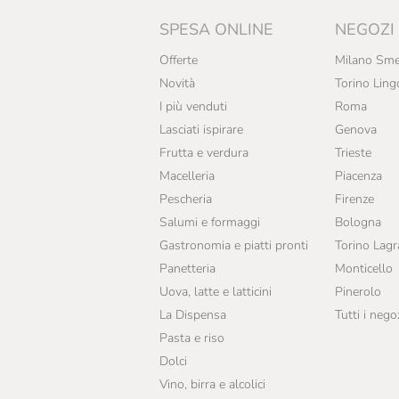
SPESA ONLINE
NEGOZI
Offerte
Milano Sme
Novità
Torino Ling
I più venduti
Roma
Lasciati ispirare
Genova
Frutta e verdura
Trieste
Macelleria
Piacenza
Pescheria
Firenze
Salumi e formaggi
Bologna
Gastronomia e piatti pronti
Torino Lag
Panetteria
Monticello
Uova, latte e latticini
Pinerolo
La Dispensa
Tutti i nego
Pasta e riso
Dolci
Vino, birra e alcolici