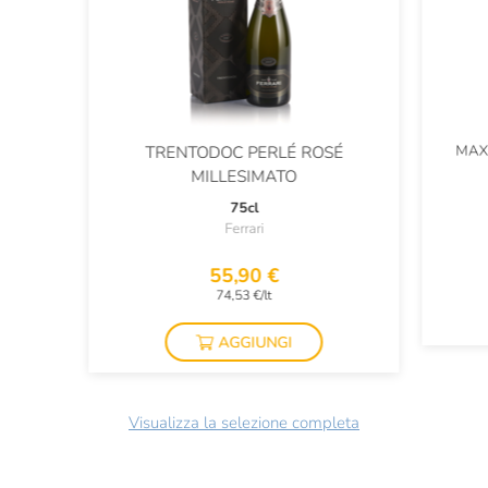
MAX
TRENTODOC PERLÉ ROSÉ
MILLESIMATO
75cl
Ferrari
55,90 €
74,53 €/lt
AGGIUNGI
Visualizza la selezione completa