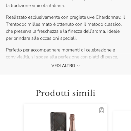
la tradizione vinicola italiana.
Realizzato esclusivamente con pregiate uve Chardonnay, il
Trentodoc millesimato è ottenuto con il metodo classico,
che preserva la freschezza e la finezza dell’aroma, ideale
per brindare alle occasioni speciali.
Perfetto per accompagnare momenti di celebrazione e
convivialità, si sposa alla perfezione con piatti di pesce,
carni bianche e primi gourmet, regalando un’esperienza
VEDI ALTRO
unica di gusto e autenticità.
L’annata indicata in etichetta potrebbe non corrispondere a
quella del vino effettivamente spedito. La gradazione
Prodotti simili
alcolica può variare leggermente in base all’annata, vi
invitiamo a verificare le informazioni riportate sul prodotto
effettivamente spedito.