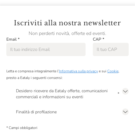
Iscriviti alla nostra newsletter
Non perderti novità, offerte ed eventi.
Email
*
CAP
*
Letta e compresa integralmente l’
Informativa sulla privacy
e sui
Cookie
,
presto a Eataly i seguenti consensi:
Desidero ricevere da Eataly offerte, comunicazioni
*
commerciali e informazioni su eventi
Presto a Eataly il mio consenso per le attività di marketing descritte al
punto
2.F dell’Informativa sulla Privacy
Finalità di profilazione
Presto a Eataly il consenso per trattare i miei dati per finalità di profilazione
descritte al
punto 2.E dell’Informativa sulla Privacy
, nonché per propormi
* Campi obbligatori
comunicazioni commerciali personalizzate, in caso di consenso prestato ai
sensi del precedente punto 1.