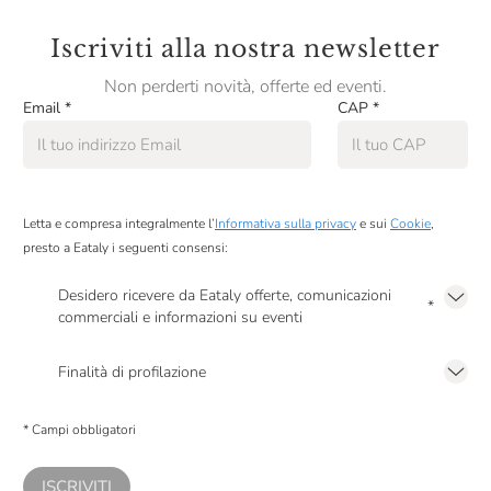
Iscriviti alla nostra newsletter
Non perderti novità, offerte ed eventi.
Email
*
CAP
*
Letta e compresa integralmente l’
Informativa sulla privacy
e sui
Cookie
,
presto a Eataly i seguenti consensi:
Desidero ricevere da Eataly offerte, comunicazioni
*
commerciali e informazioni su eventi
Presto a Eataly il mio consenso per le attività di marketing descritte al
punto
2.F dell’Informativa sulla Privacy
Finalità di profilazione
Presto a Eataly il consenso per trattare i miei dati per finalità di profilazione
descritte al
punto 2.E dell’Informativa sulla Privacy
, nonché per propormi
* Campi obbligatori
comunicazioni commerciali personalizzate, in caso di consenso prestato ai
sensi del precedente punto 1.
ISCRIVITI