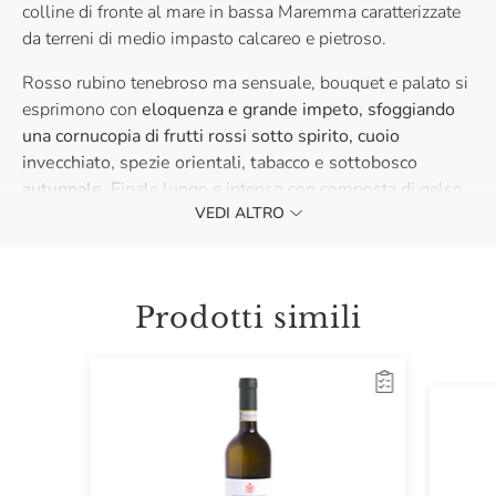
colline di fronte al mare in bassa Maremma caratterizzate
da terreni di medio impasto calcareo e pietroso.
Rosso rubino tenebroso ma sensuale, bouquet e palato si
esprimono con
eloquenza e grande impeto, sfoggiando
una cornucopia di frutti rossi sotto spirito, cuoio
invecchiato, spezie orientali, tabacco e sottobosco
autunnale.
Finale lungo e intenso con composta di gelso,
VEDI ALTRO
maggiorana e pepe verde in grani.
Eccellente con grigliate di carni rosse e formaggi
Prodotti simili
stagionati ed erborinati.