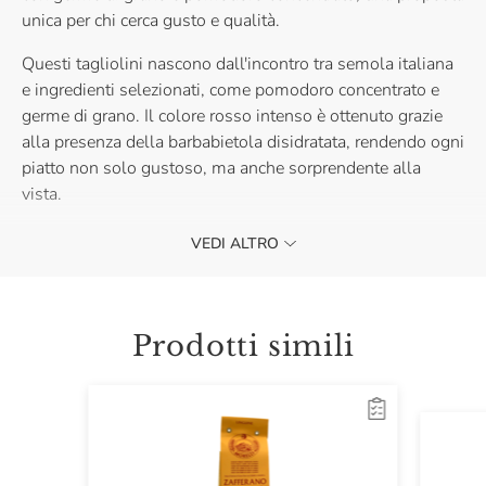
unica per chi cerca gusto e qualità.
Questi tagliolini nascono dall'incontro tra semola italiana
e ingredienti selezionati, come pomodoro concentrato e
germe di grano. Il colore rosso intenso è ottenuto grazie
alla presenza della barbabietola disidratata, rendendo ogni
piatto non solo gustoso, ma anche sorprendente alla
vista.
Perfetti per esaltare sughi leggeri a base di verdure o
VEDI ALTRO
condimenti corposi di carne, i tagliolini rossi con germe di
grano e pomodoro aggiungono personalità e colore ai tuoi
primi piatti.
Prodotti simili