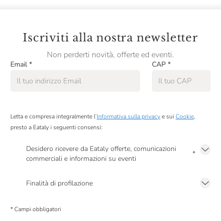
Iscriviti alla nostra newsletter
Non perderti novità, offerte ed eventi.
Email
*
CAP
*
Letta e compresa integralmente l’
Informativa sulla privacy
e sui
Cookie
,
presto a Eataly i seguenti consensi:
Desidero ricevere da Eataly offerte, comunicazioni
*
commerciali e informazioni su eventi
Presto a Eataly il mio consenso per le attività di marketing descritte al
punto
2.F dell’Informativa sulla Privacy
Finalità di profilazione
Presto a Eataly il consenso per trattare i miei dati per finalità di profilazione
descritte al
punto 2.E dell’Informativa sulla Privacy
, nonché per propormi
* Campi obbligatori
comunicazioni commerciali personalizzate, in caso di consenso prestato ai
sensi del precedente punto 1.