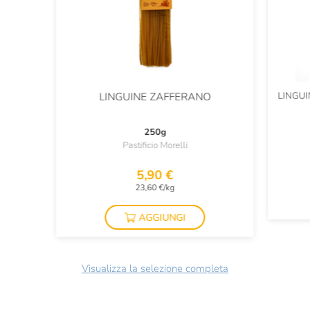
LINGUI
LINGUINE ZAFFERANO
250g
Pastificio Morelli
5,90 €
23,60 €/kg
AGGIUNGI
Visualizza la selezione completa