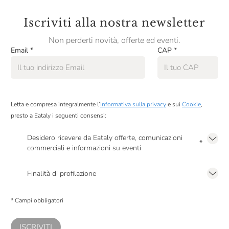
Iscriviti alla nostra newsletter
Non perderti novità, offerte ed eventi.
Email
*
CAP
*
Letta e compresa integralmente l’
Informativa sulla privacy
e sui
Cookie
,
presto a Eataly i seguenti consensi:
Desidero ricevere da Eataly offerte, comunicazioni
*
commerciali e informazioni su eventi
Presto a Eataly il mio consenso per le attività di marketing descritte al
punto
2.F dell’Informativa sulla Privacy
Finalità di profilazione
Presto a Eataly il consenso per trattare i miei dati per finalità di profilazione
descritte al
punto 2.E dell’Informativa sulla Privacy
, nonché per propormi
* Campi obbligatori
comunicazioni commerciali personalizzate, in caso di consenso prestato ai
sensi del precedente punto 1.
ISCRIVITI