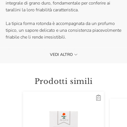
integrale di grano duro, fondamentale per conferire ai
tarallini la loro friabilità caratteristica.
La tipica forma rotonda è accompagnata da un profumo
tipico, un sapore delicato e una consistenza piacevolmente
friabile che li rende irresistibili.
I Tarallini Integrali di Agricola del Sole sono perfetti per
VEDI ALTRO
essere sgranocchiati in qualsiasi momento e costituiscono
l'accompagnamento ideale per sottoli e salumi in un
antipasto rustico. Acquistali e scopri il gusto autentico
della Puglia!
Prodotti simili