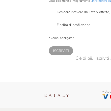
Letta e compresa integralmente l’
Informativa su
Desidero ricevere da Eataly offerte
Presto a Eataly il mio consenso per le attivit
Finalità di profilazione
Presto a Eataly il consenso per trattare i miei 
personalizzate, in caso di consenso prestato 
* Campi obbligatori
ISCRIVITI
C’è di più! Iscrivi
Metodi