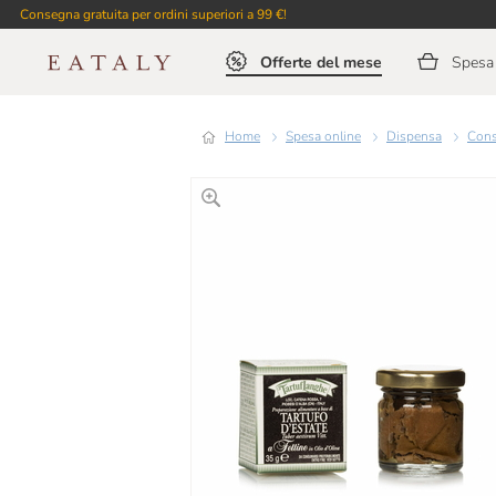
Consegna gratuita per ordini superiori a 99 €!
Offerte del mese
Spesa 
Home
Spesa online
Dispensa
Con