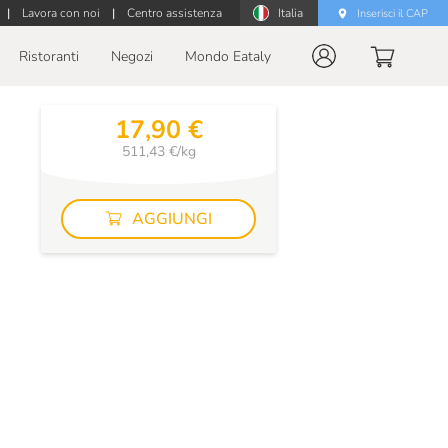
|
Lavora con noi
|
Centro assistenza
Italia
Inserisci il CAP
Ristoranti
Negozi
Mondo Eataly
17,90 €
511,43 €/kg
AGGIUNGI