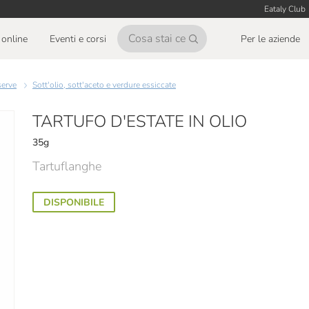
Eataly Club
online
Eventi e corsi
Per le aziende
serve
Sott'olio, sott'aceto e verdure essiccate
TARTUFO D'ESTATE IN OLIO
35g
Tartuflanghe
DISPONIBILE