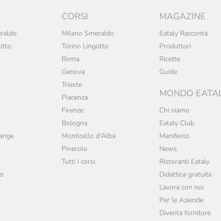
CORSI
MAGAZINE
raldo
Milano Smeraldo
Eataly Racconta
otto
Torino Lingotto
Produttori
Roma
Ricette
Genova
Guide
Trieste
MONDO EATA
Piacenza
Firenze
Chi siamo
Bologna
Eataly Club
range
Monticello d'Alba
Manifesto
Pinerolo
News
Tutti i corsi
Ristoranti Eataly
zi
Didattica gratuita
Lavora con noi
Per le Aziende
Diventa fornitore