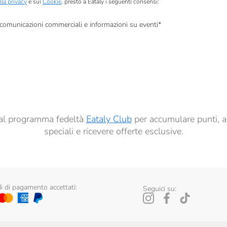
lla privacy
e sui
Cookie
, presto a Eataly i seguenti consensi:
, comunicazioni commerciali e informazioni su eventi
*
à di marketing descritte al
punto 2.F dell’Informativa sulla Privacy
dati per finalità di profilazione descritte al
punto 2.E dell’Informativa sulla Privacy
, nonché p
ai sensi del precedente punto 1.
ti al programma fedeltà
Eataly Club
per accumulare punti, a
speciali e ricevere offerte esclusive.
 di pagamento accettati:
Seguici su: