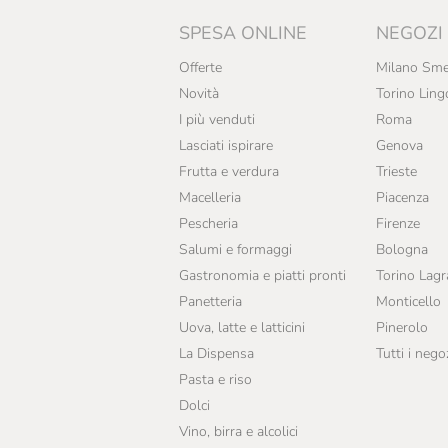
SPESA ONLINE
NEGOZI
Offerte
Milano Sme
Novità
Torino Ling
I più venduti
Roma
Lasciati ispirare
Genova
Frutta e verdura
Trieste
Macelleria
Piacenza
Pescheria
Firenze
Salumi e formaggi
Bologna
Gastronomia e piatti pronti
Torino Lag
Panetteria
Monticello
Uova, latte e latticini
Pinerolo
La Dispensa
Tutti i nego
Pasta e riso
Dolci
Vino, birra e alcolici