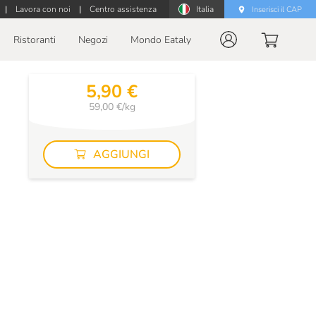
|
Lavora con noi
|
Centro assistenza
Italia
Inserisci il CAP
Ristoranti
Negozi
Mondo Eataly
5,90 €
59,00 €/kg
AGGIUNGI