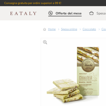
Consegna gratuita per ordini superiori a 99 €!
Offerte del mese
Spesa 
Home
Spesa online
Cioccolato
Ci