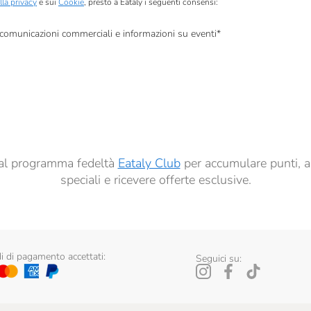
lla privacy
e sui
Cookie
, presto a Eataly i seguenti consensi:
, comunicazioni commerciali e informazioni su eventi
*
à di marketing descritte al
punto 2.F dell’Informativa sulla Privacy
dati per finalità di profilazione descritte al
punto 2.E dell’Informativa sulla Privacy
, nonché p
ai sensi del precedente punto 1.
ti al programma fedeltà
Eataly Club
per accumulare punti, a
speciali e ricevere offerte esclusive.
 di pagamento accettati:
Seguici su: