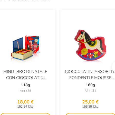
MINI LIBRO DI NATALE
CIOCCOLATINI ASSORTIT
CON CIOCCOLATINI
FONDENTI E MOUSSE
ASSORTITI
LATTE
118g
160g
Venchi
Venchi
18,00 €
25,00 €
152,54 €/kg
156,25 €/kg