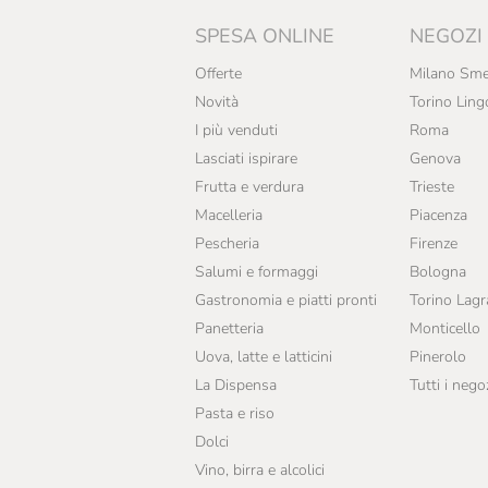
SPESA ONLINE
NEGOZI
Offerte
Milano Sme
Novità
Torino Ling
I più venduti
Roma
Lasciati ispirare
Genova
Frutta e verdura
Trieste
Macelleria
Piacenza
Pescheria
Firenze
Salumi e formaggi
Bologna
Gastronomia e piatti pronti
Torino Lag
Panetteria
Monticello
Uova, latte e latticini
Pinerolo
La Dispensa
Tutti i nego
Pasta e riso
Dolci
Vino, birra e alcolici