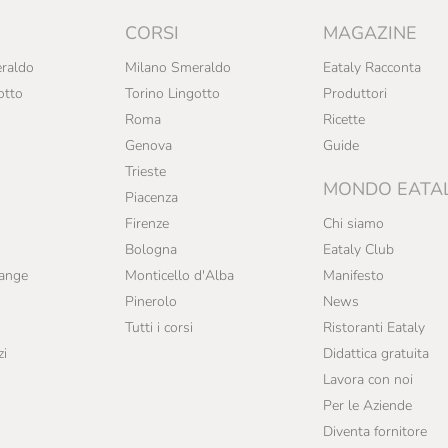
CORSI
MAGAZINE
raldo
Milano Smeraldo
Eataly Racconta
otto
Torino Lingotto
Produttori
Roma
Ricette
Genova
Guide
Trieste
MONDO EATA
Piacenza
Firenze
Chi siamo
Bologna
Eataly Club
range
Monticello d'Alba
Manifesto
Pinerolo
News
Tutti i corsi
Ristoranti Eataly
zi
Didattica gratuita
Lavora con noi
Per le Aziende
Diventa fornitore