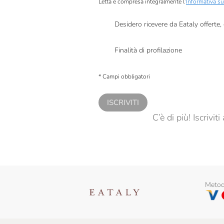
Letta e compresa integralmente l’
Informativa su
Desidero ricevere da Eataly offerte
Presto a Eataly il mio consenso per le attivit
Finalità di profilazione
Presto a Eataly il consenso per trattare i miei 
personalizzate, in caso di consenso prestato 
* Campi obbligatori
ISCRIVITI
C’è di più! Iscrivi
Metodi