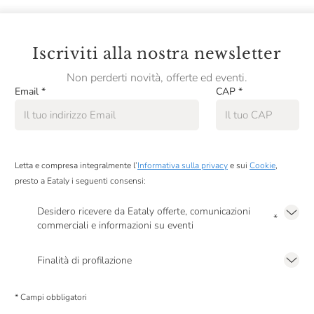
Iscriviti alla nostra newsletter
Non perderti novità, offerte ed eventi.
Email
*
CAP
*
Letta e compresa integralmente l’
Informativa sulla privacy
e sui
Cookie
,
presto a Eataly i seguenti consensi:
Desidero ricevere da Eataly offerte, comunicazioni
*
commerciali e informazioni su eventi
Presto a Eataly il mio consenso per le attività di marketing descritte al
punto
2.F dell’Informativa sulla Privacy
Finalità di profilazione
Presto a Eataly il consenso per trattare i miei dati per finalità di profilazione
descritte al
punto 2.E dell’Informativa sulla Privacy
, nonché per propormi
* Campi obbligatori
comunicazioni commerciali personalizzate, in caso di consenso prestato ai
sensi del precedente punto 1.