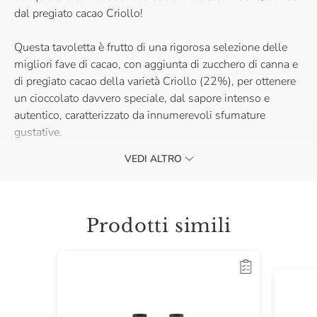
dal pregiato cacao Criollo!
Questa tavoletta è frutto di una rigorosa selezione delle
migliori fave di cacao, con aggiunta di zucchero di canna e
di pregiato cacao della varietà Criollo (22%), per ottenere
un cioccolato davvero speciale, dal sapore intenso e
autentico, caratterizzato da innumerevoli sfumature
gustative.
VEDI ALTRO
Scegli la qualità di Eataly e goditi un cioccolato unico nel
suo genere, creato per chi ama l'autenticità e la purezza del
cacao senza compromessi!
Prodotti simili