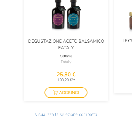
LE C
DEGUSTAZIONE ACETO BALSAMICO
EATALY
500ml
Eataly
25,80 €
103,20 €/lt
AGGIUNGI
Visualizza la selezione completa