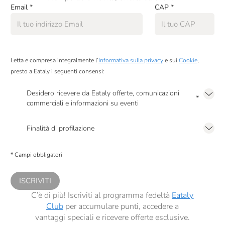
Email
*
CAP
*
Letta e compresa integralmente l’
Informativa sulla privacy
e sui
Cookie
,
presto a Eataly i seguenti consensi:
Desidero ricevere da Eataly offerte, comunicazioni
*
commerciali e informazioni su eventi
Presto a Eataly il mio consenso per le attività di marketing descritte al
punto
2.F dell’Informativa sulla Privacy
Finalità di profilazione
Presto a Eataly il consenso per trattare i miei dati per finalità di profilazione
descritte al
punto 2.E dell’Informativa sulla Privacy
, nonché per propormi
* Campi obbligatori
comunicazioni commerciali personalizzate, in caso di consenso prestato ai
sensi del precedente punto 1.
ISCRIVITI
C’è di più! Iscriviti al programma fedeltà
Eataly
Club
per accumulare punti, accedere a
vantaggi speciali e ricevere offerte esclusive.