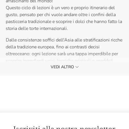
affascinanti del mondo!
Questo ciclo di lezioni è un vero e proprio itinerario del
gusto, pensato per chi vuole andare oltre i confini della
pasticceria tradizionale e scoprire i dolci che hanno fatto la
storia delle torte internazionali.
Dalle consistenze soffici dell'Asia alle stratificazioni ricche
della tradizione europea, fino ai contrasti decisi
oltreoceano: ogni lezione sarà una tappa imperdibile per
scoprire ingredienti unici, tecniche originali e aneddoti
VEDI ALTRO
culturali che si nascondono dietro ogni ricetta.
È la torta al cioccolato più famosa, imitata e amata del
mondo, ma quanti sanno davvero prepararla a regola
d'arte?
In questo corso ti sveleremo tutti i segreti per replicare a
casa una torta Sacher perfetta, degna delle migliori
pasticcerie viennesi.
Dalla consistenza ideale del pan di spagna al cioccolato,