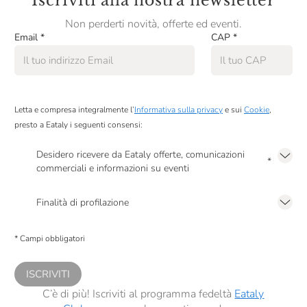
Iscriviti alla nostra newsletter
al velo perfetto di confettura d'albicocche, fino al
passaggio più temuto: la glassatura a specchio.
Non perderti novità, offerte ed eventi.
Email
*
CAP
*
Imparerai le tecniche per ottenere quella copertura lucida e
impeccabile che racchiude il cuore morbido del dolce.
Metti alla prova le tue abilità e conquista il titolo di
Letta e compresa integralmente l’
Informativa sulla privacy
e sui
Cookie
,
maestro del cioccolato.
presto a Eataly i seguenti consensi:
Ti aspettiamo in cucina con il grembiule!
Desidero ricevere da Eataly offerte, comunicazioni
*
commerciali e informazioni su eventi
Presto a Eataly il mio consenso per le attività di marketing descritte al
punto
2.F dell’Informativa sulla Privacy
Finalità di profilazione
Presto a Eataly il consenso per trattare i miei dati per finalità di profilazione
descritte al
punto 2.E dell’Informativa sulla Privacy
, nonché per propormi
* Campi obbligatori
comunicazioni commerciali personalizzate, in caso di consenso prestato ai
sensi del precedente punto 1.
ISCRIVITI
C’è di più! Iscriviti al programma fedeltà
Eataly