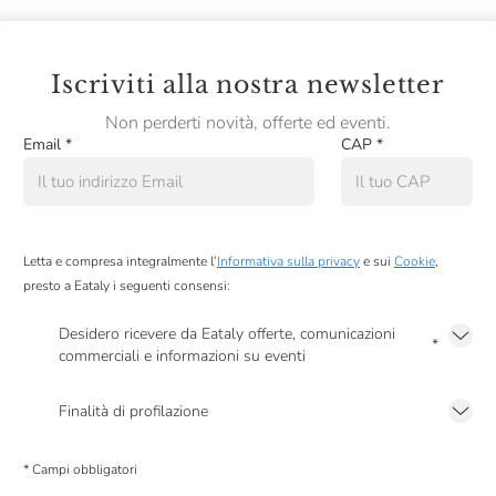
Iscriviti alla nostra newsletter
Non perderti novità, offerte ed eventi.
Email
*
CAP
*
Letta e compresa integralmente l’
Informativa sulla privacy
e sui
Cookie
,
presto a Eataly i seguenti consensi:
Desidero ricevere da Eataly offerte, comunicazioni
*
commerciali e informazioni su eventi
Presto a Eataly il mio consenso per le attività di marketing descritte al
punto
2.F dell’Informativa sulla Privacy
Finalità di profilazione
Presto a Eataly il consenso per trattare i miei dati per finalità di profilazione
descritte al
punto 2.E dell’Informativa sulla Privacy
, nonché per propormi
* Campi obbligatori
comunicazioni commerciali personalizzate, in caso di consenso prestato ai
sensi del precedente punto 1.