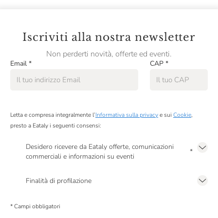
Iscriviti alla nostra newsletter
Non perderti novità, offerte ed eventi.
Email
*
CAP
*
Letta e compresa integralmente l’
Informativa sulla privacy
e sui
Cookie
,
presto a Eataly i seguenti consensi:
Desidero ricevere da Eataly offerte, comunicazioni
*
commerciali e informazioni su eventi
Presto a Eataly il mio consenso per le attività di marketing descritte al
punto
2.F dell’Informativa sulla Privacy
Finalità di profilazione
Presto a Eataly il consenso per trattare i miei dati per finalità di profilazione
descritte al
punto 2.E dell’Informativa sulla Privacy
, nonché per propormi
* Campi obbligatori
comunicazioni commerciali personalizzate, in caso di consenso prestato ai
sensi del precedente punto 1.