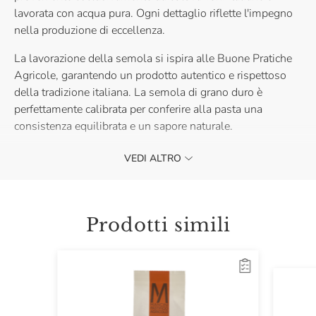
lavorata con acqua pura. Ogni dettaglio riflette l'impegno
nella produzione di eccellenza.
La lavorazione della semola si ispira alle Buone Pratiche
Agricole, garantendo un prodotto autentico e rispettoso
della tradizione italiana. La semola di grano duro è
perfettamente calibrata per conferire alla pasta una
consistenza equilibrata e un sapore naturale.
Un ingrediente ideale per preparazioni gustose, capaci di
VEDI ALTRO
esaltare ogni piatto della cucina tradizionale. Perfetta per
creare ricette che raccontano la qualità e la passione per la
pasta.
Prodotti simili