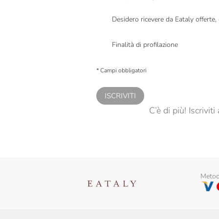
Desidero ricevere da Eataly offerte
Presto a Eataly il mio consenso per le attivit
Finalità di profilazione
Presto a Eataly il consenso per trattare i miei 
personalizzate, in caso di consenso prestato 
* Campi obbligatori
ISCRIVITI
C’è di più! Iscrivi
Metodi