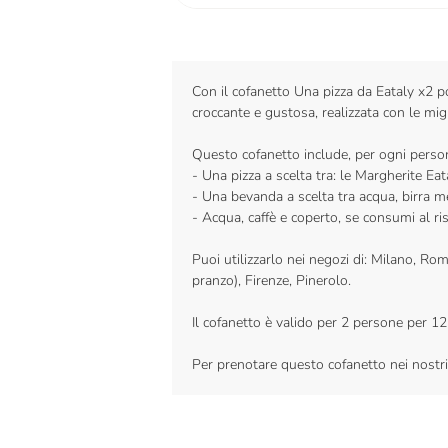
Con
il
cofanett
o
Una
p
izza da Eataly
x2
p
croccante e gustosa, realizzata con le mig
Questo cofanetto include, per ogni perso
- Una pizza a scelta tra: le Margherite Ea
- Una bevanda a scelta tra acqua, birra me
- Acqua, caffè e coperto, se consumi al ri
Puoi utilizzarlo nei negozi di: Milano, Ro
pranzo), Firenze, Pinerolo.
Il cofanetto è valido
per 2 persone per
12
Per prenotare questo cofanetto nei nostri 