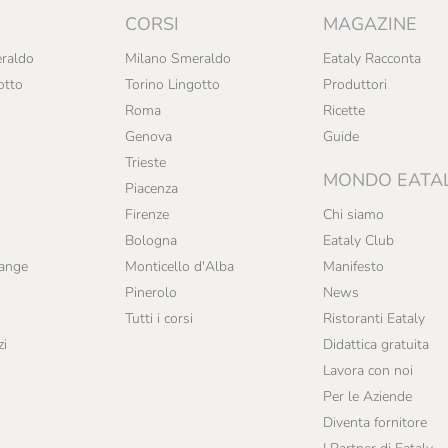
CORSI
MAGAZINE
raldo
Milano Smeraldo
Eataly Racconta
otto
Torino Lingotto
Produttori
Roma
Ricette
Genova
Guide
Trieste
MONDO EATA
Piacenza
Firenze
Chi siamo
Bologna
Eataly Club
range
Monticello d'Alba
Manifesto
Pinerolo
News
Tutti i corsi
Ristoranti Eataly
zi
Didattica gratuita
Lavora con noi
Per le Aziende
Diventa fornitore