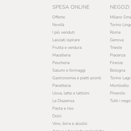
SPESA ONLINE
NEGOZI
Offerte
Milano Sme
Novità
Torino Ling
I più venduti
Roma
Lasciati ispirare
Genova
Frutta e verdura
Trieste
Macelleria
Piacenza
Pescheria
Firenze
Salumi e formaggi
Bologna
Gastronomia e piatti pronti
Torino Lag
Panetteria
Monticello
Uova, latte e latticini
Pinerolo
La Dispensa
Tutti i nego
Pasta e riso
Dolci
Vino, birra e alcolici