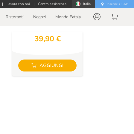
|
Lavora con noi
|
Centro assistenza
Italia
Inserisci il CAP
Ristoranti
Negozi
Mondo Eataly
39,90 €
AGGIUNGI