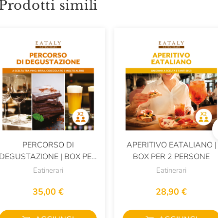
Prodotti simili
PERCORSO DI
APERITIVO EATALIANO |
DEGUSTAZIONE | BOX PER
BOX PER 2 PERSONE
1 PERSONA
Eatinerari
Eatinerari
35,00 €
28,90 €