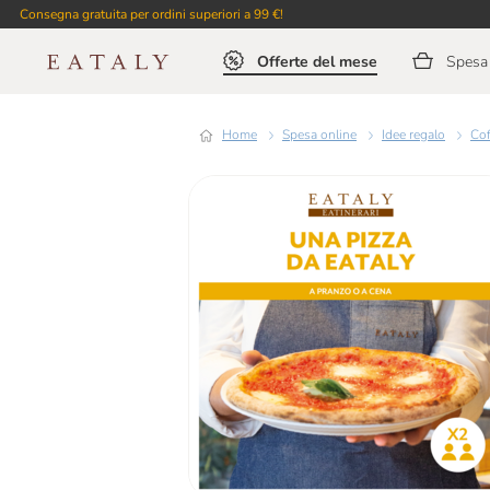
Consegna gratuita per ordini superiori a 99 €!
Offerte del mese
Spesa 
Home
Spesa online
Idee regalo
Co