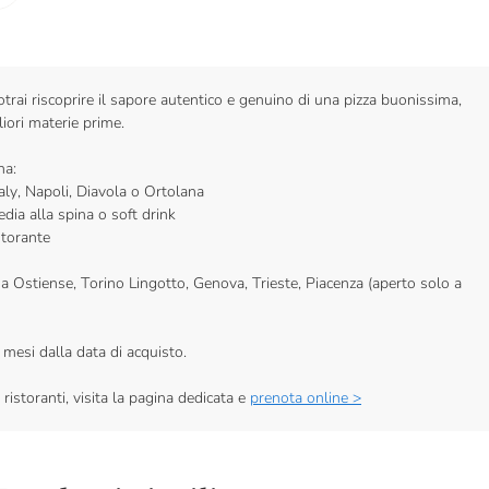
otrai riscoprire il sapore autentico e genuino di una pizza buonissima,
liori materie prime.
na:
taly, Napoli, Diavola o Ortolana
dia alla spina o soft drink
storante
ma Ostiense, Torino Lingotto, Genova, Trieste, Piacenza (aperto solo a
 mesi dalla data di acquisto.
ristoranti, visita la pagina dedicata e
prenota online >