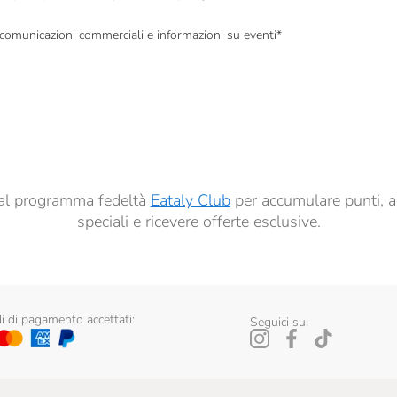
, comunicazioni commerciali e informazioni su eventi
*
à di marketing descritte al
punto 2.F dell’Informativa sulla Privacy
dati per finalità di profilazione descritte al
punto 2.E dell’Informativa sulla Privacy
, nonché p
ai sensi del precedente punto 1.
ti al programma fedeltà
Eataly Club
per accumulare punti, a
speciali e ricevere offerte esclusive.
 di pagamento accettati:
Seguici su: