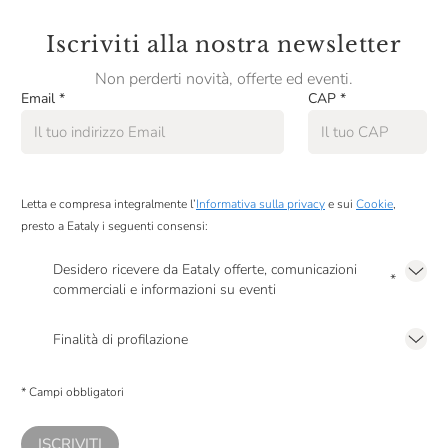
Iscriviti alla nostra newsletter
Non perderti novità, offerte ed eventi.
Email
*
CAP
*
Letta e compresa integralmente l’
Informativa sulla privacy
e sui
Cookie
,
presto a Eataly i seguenti consensi:
Desidero ricevere da Eataly offerte, comunicazioni
*
commerciali e informazioni su eventi
Presto a Eataly il mio consenso per le attività di marketing descritte al
punto
2.F dell’Informativa sulla Privacy
Finalità di profilazione
Presto a Eataly il consenso per trattare i miei dati per finalità di profilazione
descritte al
punto 2.E dell’Informativa sulla Privacy
, nonché per propormi
* Campi obbligatori
comunicazioni commerciali personalizzate, in caso di consenso prestato ai
sensi del precedente punto 1.
ISCRIVITI