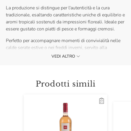
La produzione si distingue per l'autenticità e la cura
tradizionale, esaltando caratteristiche uniche di equilibrio e
aromi tropicali sostenuti da impressioni floreali. Ideale per
essere gustato con piatti di pesce e formaggi cremosi.
Perfetto per accompagnare momenti di convivialità nelle
calde serate estive o nei freddi inverni, servito alla
temperatura ideale di 8-10°C in estate e 12°C in inverno.
VEDI ALTRO
L’annata indicata in etichetta potrebbe non corrispondere a
quella del vino effettivamente spedito. La gradazione
alcolica può variare leggermente in base all’annata, vi
Prodotti simili
invitiamo a verificare le informazioni riportate sul prodotto
effettivamente spedito.