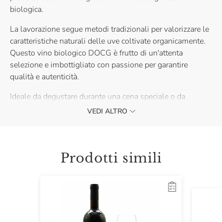
biologica.
La lavorazione segue metodi tradizionali per valorizzare le
caratteristiche naturali delle uve coltivate organicamente.
Questo vino biologico DOCG è frutto di un'attenta
selezione e imbottigliato con passione per garantire
qualità e autenticità.
Ideale da degustare durante una cena speciale o da
condividere con amici e famiglia, il Vino Biologico Bricco
VEDI ALTRO
Quaglia si abbina perfettamente a piatti della tradizione
italiana.
L’annata indicata in etichetta potrebbe non corrispondere a
Prodotti simili
quella del vino effettivamente spedito. La gradazione
alcolica può variare leggermente in base all’annata, vi
invitiamo a verificare le informazioni riportate sul prodotto
effettivamente spedito.