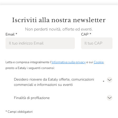
Iscriviti alla nostra newsletter
Non perderti novità, offerte ed eventi.
Email
*
CAP
*
Letta e compresa integralmente l’
Informativa sulla privacy
e sui
Cookie
,
presto a Eataly i seguenti consensi:
Desidero ricevere da Eataly offerte, comunicazioni
*
commerciali e informazioni su eventi
Presto a Eataly il mio consenso per le attività di marketing descritte al
punto
2.F dell’Informativa sulla Privacy
Finalità di profilazione
Presto a Eataly il consenso per trattare i miei dati per finalità di profilazione
descritte al
punto 2.E dell’Informativa sulla Privacy
, nonché per propormi
* Campi obbligatori
comunicazioni commerciali personalizzate, in caso di consenso prestato ai
sensi del precedente punto 1.