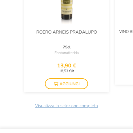
VINO B
ROERO ARNEIS PRADALUPO
75cl
Fontanafredda
13,90 €
18,53 €/lt
AGGIUNGI
Visualizza la selezione completa