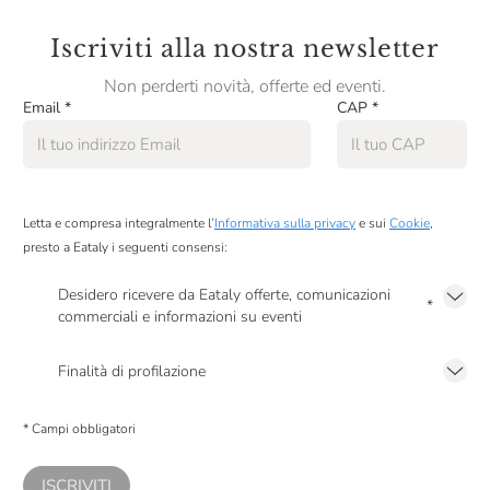
Iscriviti alla nostra newsletter
Non perderti novità, offerte ed eventi.
Email
*
CAP
*
Letta e compresa integralmente l’
Informativa sulla privacy
e sui
Cookie
,
presto a Eataly i seguenti consensi:
Desidero ricevere da Eataly offerte, comunicazioni
*
commerciali e informazioni su eventi
Presto a Eataly il mio consenso per le attività di marketing descritte al
punto
2.F dell’Informativa sulla Privacy
Finalità di profilazione
Presto a Eataly il consenso per trattare i miei dati per finalità di profilazione
descritte al
punto 2.E dell’Informativa sulla Privacy
, nonché per propormi
* Campi obbligatori
comunicazioni commerciali personalizzate, in caso di consenso prestato ai
sensi del precedente punto 1.
ISCRIVITI