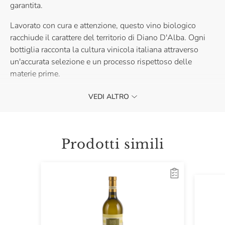
garantita.
Lavorato con cura e attenzione, questo vino biologico
racchiude il carattere del territorio di Diano D'Alba. Ogni
bottiglia racconta la cultura vinicola italiana attraverso
un'accurata selezione e un processo rispettoso delle
materie prime.
Servilo alla temperatura ideale di 16-17°C per
VEDI ALTRO
accompagnare piacevoli momenti di convivialità e un
primo piatto della tradizione, o per esaltare i sapori di un
secondo raffinato.
Prodotti simili
L’annata indicata in etichetta potrebbe non corrispondere a
quella del vino effettivamente spedito. La gradazione
alcolica può variare leggermente in base all’annata, vi
invitiamo a verificare le informazioni riportate sul prodotto
effettivamente spedito.