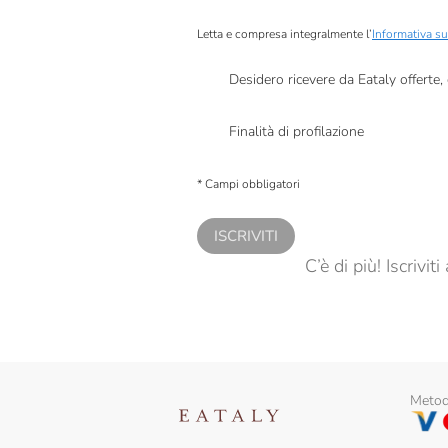
Letta e compresa integralmente l’
Informativa su
Desidero ricevere da Eataly offerte
Presto a Eataly il mio consenso per le attivit
Finalità di profilazione
Presto a Eataly il consenso per trattare i miei 
personalizzate, in caso di consenso prestato 
* Campi obbligatori
ISCRIVITI
C’è di più! Iscrivi
Metodi