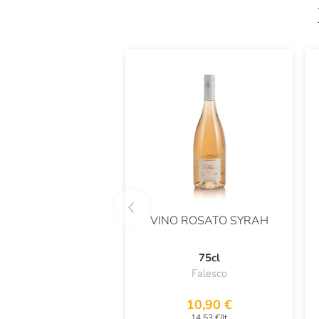
VINO ROSATO SYRAH
75cl
Falesco
10,90 €
14,53 €/lt