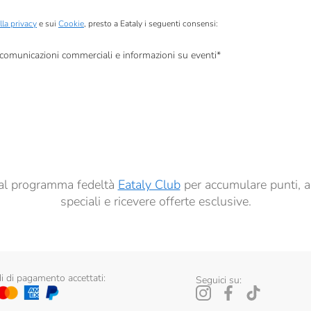
lla privacy
e sui
Cookie
, presto a Eataly i seguenti consensi:
, comunicazioni commerciali e informazioni su eventi
*
à di marketing descritte al
punto 2.F dell’Informativa sulla Privacy
dati per finalità di profilazione descritte al
punto 2.E dell’Informativa sulla Privacy
, nonché p
ai sensi del precedente punto 1.
ti al programma fedeltà
Eataly Club
per accumulare punti, a
speciali e ricevere offerte esclusive.
 di pagamento accettati:
Seguici su: