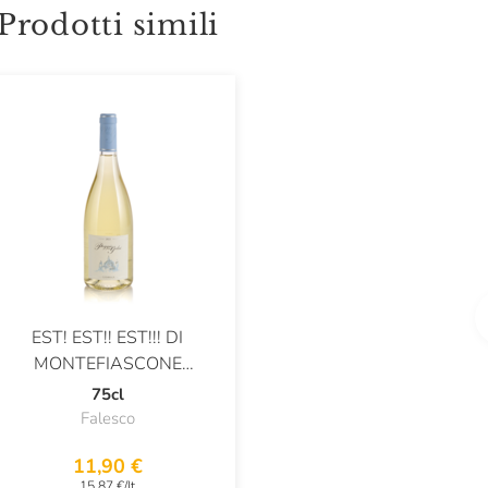
Prodotti simili
EST! EST!! EST!!! DI
MONTEFIASCONE
CLASSICO - DOP
75cl
Falesco
11,90 €
15,87 €/lt