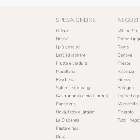
SPESA ONLINE
NEGOZI
Offerte
Milano Sme
Novità
Torino Ling
I più venduti
Roma
Lasciati ispirare
Genova
Frutta e verdura
Trieste
Macelleria
Piacenza
Pescheria
Firenze
Salumi e formaggi
Bologna
Gastronomia e piatti pronti
Torino Lag
Panetteria
Monticello
Uova, latte e latticini
Pinerolo
La Dispensa
Tutti i nego
Pasta e riso
Dolci