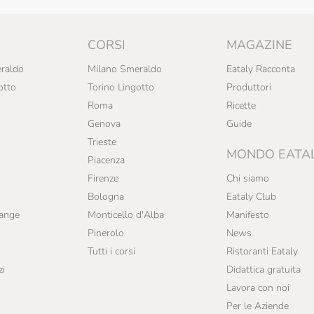
CORSI
MAGAZINE
raldo
Milano Smeraldo
Eataly Racconta
otto
Torino Lingotto
Produttori
Roma
Ricette
Genova
Guide
Trieste
MONDO EATA
Piacenza
Firenze
Chi siamo
Bologna
Eataly Club
range
Monticello d'Alba
Manifesto
Pinerolo
News
Tutti i corsi
Ristoranti Eataly
zi
Didattica gratuita
Lavora con noi
Per le Aziende