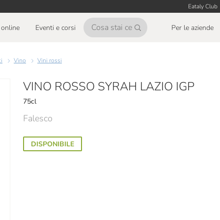
Eataly Club
online
Eventi e corsi
Per le aziende
ci
Vino
Vini rossi
VINO ROSSO SYRAH LAZIO IGP
75cl
Falesco
DISPONIBILE