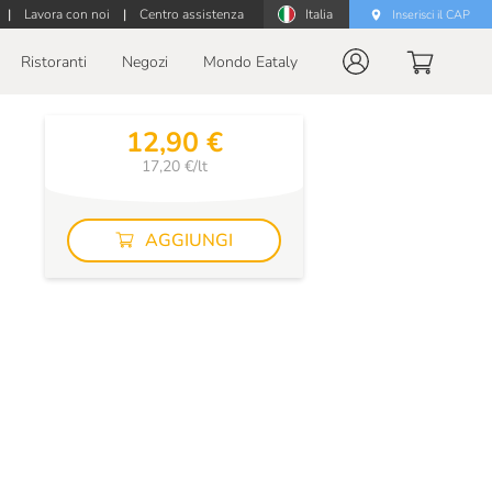
|
Lavora con noi
|
Centro assistenza
Italia
Inserisci il CAP
Ristoranti
Negozi
Mondo Eataly
12,90 €
17,20 €/lt
AGGIUNGI