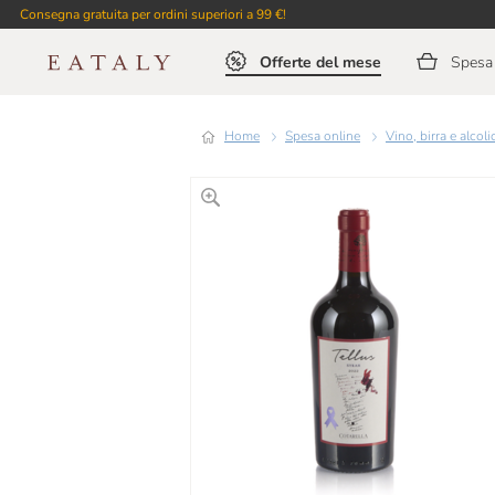
Consegna gratuita per ordini superiori a 99 €!
Offerte del mese
Spesa 
Home
Spesa online
Vino, birra e alcoli