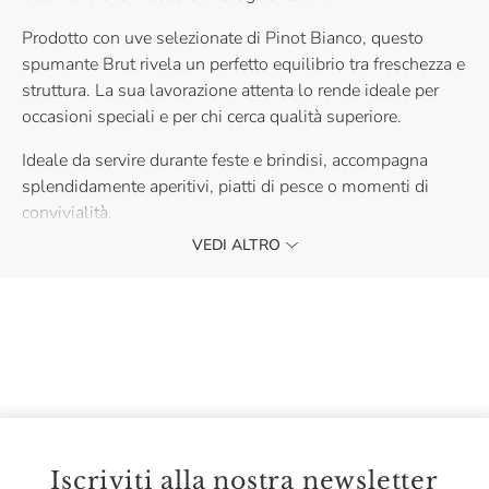
Prodotto con uve selezionate di Pinot Bianco, questo
spumante Brut rivela un perfetto equilibrio tra freschezza e
struttura. La sua lavorazione attenta lo rende ideale per
occasioni speciali e per chi cerca qualità superiore.
Ideale da servire durante feste e brindisi, accompagna
splendidamente aperitivi, piatti di pesce o momenti di
convivialità.
L’annata indicata in etichetta potrebbe non corrispondere a
VEDI ALTRO
quella del vino effettivamente spedito. La gradazione
alcolica può variare leggermente in base all’annata, vi
invitiamo a verificare le informazioni riportate sul prodotto
effettivamente spedito.
Iscriviti alla nostra newsletter