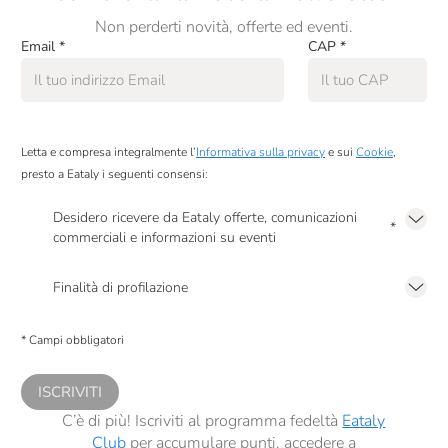
Non perderti novità, offerte ed eventi.
Email
*
CAP
*
Letta e compresa integralmente l’
Informativa sulla privacy
e sui
Cookie
,
presto a Eataly i seguenti consensi:
Desidero ricevere da Eataly offerte, comunicazioni
*
commerciali e informazioni su eventi
Presto a Eataly il mio consenso per le attività di marketing descritte al
punto
2.F dell’Informativa sulla Privacy
Finalità di profilazione
Presto a Eataly il consenso per trattare i miei dati per finalità di profilazione
descritte al
punto 2.E dell’Informativa sulla Privacy
, nonché per propormi
* Campi obbligatori
comunicazioni commerciali personalizzate, in caso di consenso prestato ai
sensi del precedente punto 1.
ISCRIVITI
C’è di più! Iscriviti al programma fedeltà
Eataly
Club
per accumulare punti, accedere a