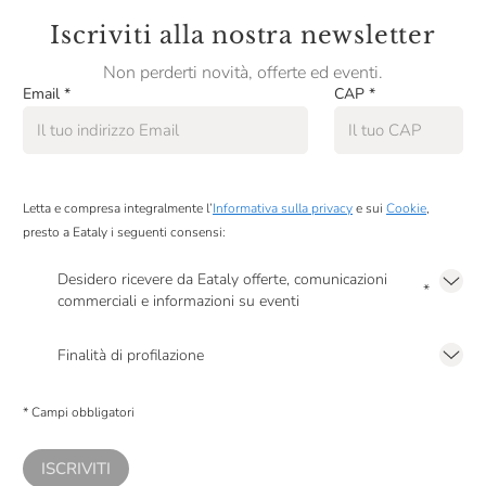
Iscriviti alla nostra newsletter
Non perderti novità, offerte ed eventi.
Email
*
CAP
*
Letta e compresa integralmente l’
Informativa sulla privacy
e sui
Cookie
,
presto a Eataly i seguenti consensi:
Desidero ricevere da Eataly offerte, comunicazioni
*
commerciali e informazioni su eventi
Presto a Eataly il mio consenso per le attività di marketing descritte al
punto
2.F dell’Informativa sulla Privacy
Finalità di profilazione
Presto a Eataly il consenso per trattare i miei dati per finalità di profilazione
descritte al
punto 2.E dell’Informativa sulla Privacy
, nonché per propormi
* Campi obbligatori
comunicazioni commerciali personalizzate, in caso di consenso prestato ai
sensi del precedente punto 1.
ISCRIVITI