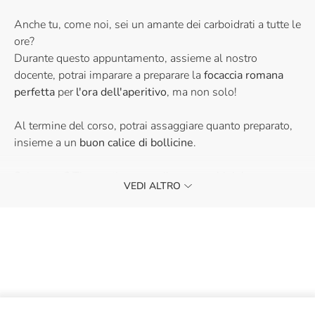
Anche tu, come noi, sei un amante dei carboidrati a tutte le
ore?
Durante questo appuntamento, assieme al nostro
docente, potrai imparare a preparare la
focaccia
romana
perfetta
per
l'ora dell'aperitivo
, ma non solo!
Al termine del corso, potrai assaggiare quanto preparato,
insieme a un
buon calice di bollicine
.
Sei pronto? Ti aspettiamo con il tuo grembiule!
VEDI ALTRO
La partecipazione a questo corso è riservata ad un
pubblico maggiorenne.
Per informazioni e per segnalare eventuali allergie e
intolleranze, scrivere a didatticabologna@eataly.it