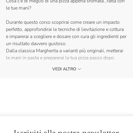
Cosa c’è di meglio di una pizza appena sfornata…fatta con
le tue mani?
Durante questo corso scoprirai come creare un impasto
perfetto, approfondirai le tecniche di lievitazione e cottura
e imparerai a scegliere e dosare con cura gli ingredienti per
un risultato davvero gustoso.
Dalla classica Margherita a varianti più originali, metterai
le mani in pasta e preparerai la tua pizza passo dopo
passo.
VEDI ALTRO
A concludere la lezione, una deliziosa degustazione di
quanto preparato, insieme ad un buon calice di bollicine.
Ti aspettiamo con il grembiule!
La partecipazione a questo corso è riservata ad un
pubblico maggiorenne.
Per informazioni scrivere a didatticabologna@eataly.it