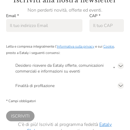
Iscriviti alla nostra newsletter
Non perderti novità, offerte ed eventi.
Email
*
CAP
*
Letta e compresa integralmente l’
Informativa sulla privacy
e sui
Cookie
,
presto a Eataly i seguenti consensi:
Desidero ricevere da Eataly offerte, comunicazioni
*
commerciali e informazioni su eventi
Presto a Eataly il mio consenso per le attività di marketing descritte al
punto
2.F dell’Informativa sulla Privacy
Finalità di profilazione
Presto a Eataly il consenso per trattare i miei dati per finalità di profilazione
descritte al
punto 2.E dell’Informativa sulla Privacy
, nonché per propormi
* Campi obbligatori
comunicazioni commerciali personalizzate, in caso di consenso prestato ai
sensi del precedente punto 1.
ISCRIVITI
C’è di più! Iscriviti al programma fedeltà
Eataly