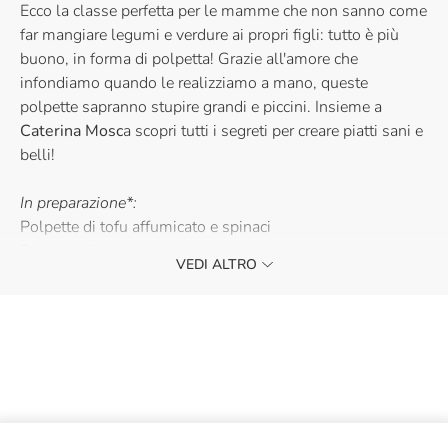
Ecco la classe perfetta per le mamme che non sanno come
far mangiare legumi e verdure ai propri figli: tutto è più
buono, in forma di polpetta! Grazie all'amore che
infondiamo quando le realizziamo a mano, queste
polpette sapranno stupire grandi e piccini. Insieme a
Caterina Mosc
a scopri tutti i segreti per creare piatti sani e
belli!
In preparazione*:
Polpette di tofu affumicato e spinaci
Polpette di quinoa e verdure miste
VEDI ALTRO
Burger rosa con fagioli rossi, barbabietola e patate
Burger classico alle erbe aromatiche
ketchup - maionese veg - pesto di sedano, rucola e
mandorle
Il menù può subire variazioni.
Ti aspettiamo con il grembiule!
Per Informazioni scrivere a
corsitorino@eataly.it