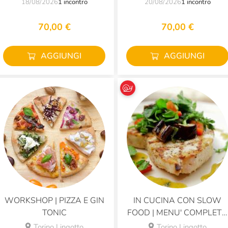
18/08/2026
1 incontro
20/08/2026
1 incontro
70,00 €
70,00 €
AGGIUNGI
AGGIUNGI
WORKSHOP | PIZZA E GIN
IN CUCINA CON SLOW
TONIC
FOOD | MENU' COMPLETO
DI PESCE
Torino Lingotto
Torino Lingotto