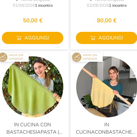
01/09/2026
1 incontro
02/09/2026
1 incontro
50,00 €
80,00 €
AGGIUNGI
AGGIUNGI
ANCHE CON
ANCHE CON
EATINERARI
EATINERARI
IN CUCINA CON
IN
BASTACHESIAPASTA |
CUCINACONBASTACHESI