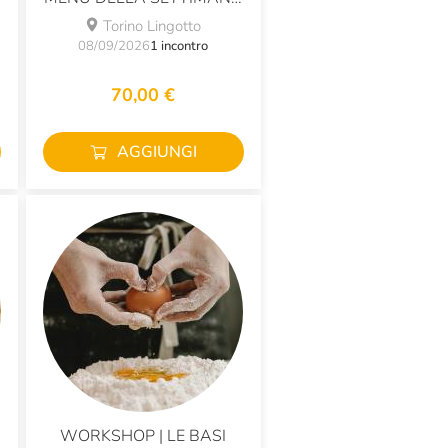
PER FAMIGLIA
Torino Lingotto
08/09/2026
1 incontro
70,00 €
AGGIUNGI
WORKSHOP | LE BASI