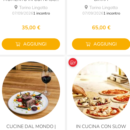
IL VINO
Torino Lingotto
Torino Lingotto
07/09/2026
1 incontro
07/09/2026
1 incontro
35,00 €
65,00 €
AGGIUNGI
AGGIUNGI
CUCINE DAL MONDO |
IN CUCINA CON SLOW