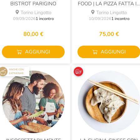
BISTROT PARIGINO
FOOD | LA PIZZA FATTA I
CASA
Torino Lingotto
Torino Lingotto
09/09/2026
1 incontro
10/09/2026
1 incontro
80,00 €
75,00 €
AGGIUNGI
AGGIUNGI
ANCHE CON
EATINERARI