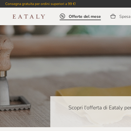
Consegna gratuita per ordini superiori a 99 €!
Offerte del mese
Spesa 
Scopri l'offerta di Eataly pe