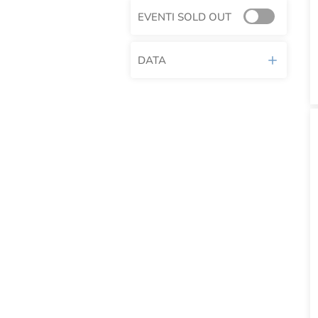
EVENTI SOLD OUT
DATA
AGOSTO 2026
L
M
M
G
V
S
D
1
2
3
4
5
6
7
8
9
10
11
12
13
14
15
16
17
18
19
20
21
22
23
24
25
26
27
28
29
30
31