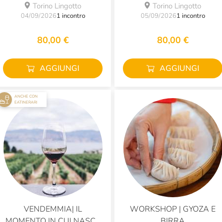
SPECIALE PASTA
| SPECIALE TAGLIATELLE
Torino Lingotto
Torino Lingotto
BICOLORE
E FARFALLE
04/09/2026
1 incontro
05/09/2026
1 incontro
80,00 €
80,00 €
AGGIUNGI
AGGIUNGI
ANCHE CON
EATINERARI
VENDEMMIA| IL
WORKSHOP | GYOZA E
MOMENTO IN CUI NASCE
BIRRA