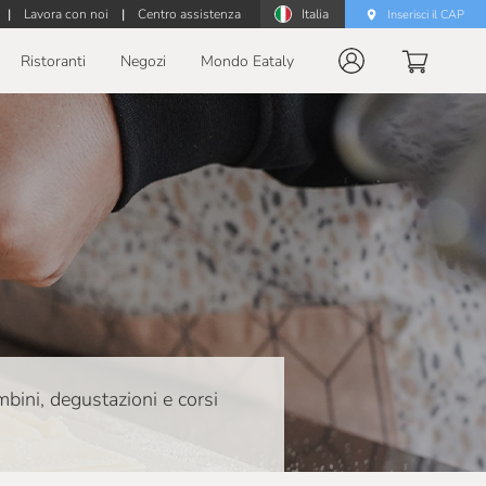
|
Lavora con noi
|
Centro assistenza
Italia
Inserisci il CAP
Ristoranti
Negozi
Mondo Eataly
ambini, degustazioni e corsi