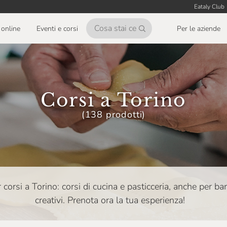
Eataly Club
online
Eventi e corsi
Per le aziende
Corsi a Torino
(138 prodotti)
r corsi a Torino: corsi di cucina e pasticceria, anche per b
creativi. Prenota ora la tua esperienza!