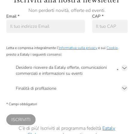
Iscriviti alla nostra newsletter
Non perderti novità, offerte ed eventi.
Email
*
CAP
*
Letta e compresa integralmente l’
Informativa sulla privacy
e sui
Cookie
,
presto a Eataly i seguenti consensi:
Desidero ricevere da Eataly offerte, comunicazioni
*
commerciali e informazioni su eventi
Presto a Eataly il mio consenso per le attività di marketing descritte al
punto
2.F dell’Informativa sulla Privacy
Finalità di profilazione
Presto a Eataly il consenso per trattare i miei dati per finalità di profilazione
descritte al
punto 2.E dell’Informativa sulla Privacy
, nonché per propormi
* Campi obbligatori
comunicazioni commerciali personalizzate, in caso di consenso prestato ai
sensi del precedente punto 1.
ISCRIVITI
C’è di più! Iscriviti al programma fedeltà
Eataly