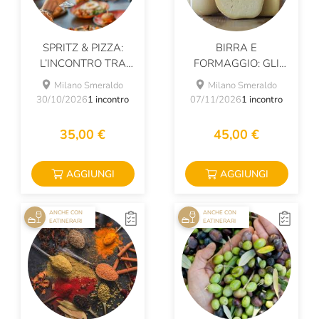
SPRITZ & PIZZA:
BIRRA E
L’INCONTRO TRA
FORMAGGIO: GLI
GRANDI CLASSICI
ABBINAMENTI
Milano Smeraldo
Milano Smeraldo
ITALIANI!
30/10/2026
1 incontro
07/11/2026
1 incontro
35,00 €
45,00 €
AGGIUNGI
AGGIUNGI
ANCHE CON
ANCHE CON
EATINERARI
EATINERARI