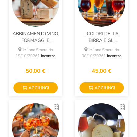
ABBINAMENTO VINO,
I COLORI DELLA
FORMAGGI E
BIRRA E GLI
CONFETTURE
ABBINAMENTI
Milano Smeraldo
Milano Smeraldo
19/10/2026
1 incontro
30/10/2026
1 incontro
50,00 €
45,00 €
AGGIUNGI
AGGIUNGI