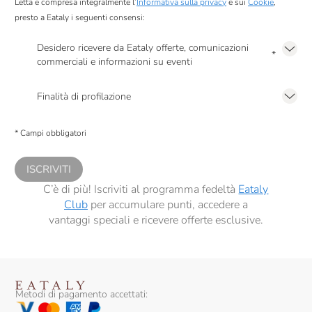
Letta e compresa integralmente l’
Informativa sulla privacy
e sui
Cookie
,
presto a Eataly i seguenti consensi:
Desidero ricevere da Eataly offerte, comunicazioni
*
commerciali e informazioni su eventi
Presto a Eataly il mio consenso per le attività di marketing descritte al
punto
2.F dell’Informativa sulla Privacy
Finalità di profilazione
Presto a Eataly il consenso per trattare i miei dati per finalità di profilazione
descritte al
punto 2.E dell’Informativa sulla Privacy
, nonché per propormi
* Campi obbligatori
comunicazioni commerciali personalizzate, in caso di consenso prestato ai
sensi del precedente punto 1.
ISCRIVITI
C’è di più! Iscriviti al programma fedeltà
Eataly
Club
per accumulare punti, accedere a
vantaggi speciali e ricevere offerte esclusive.
Metodi di pagamento accettati: