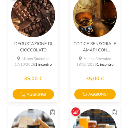
DEGUSTAZIONE DI
CODICE SENSORIALE
CIOCCOLATO
AMARI CON
NARRATORI DEL
Milano Smeraldo
Milano Smeraldo
GUSTO
17/10/2026
1 incontro
18/10/2026
1 incontro
35,00 €
35,00 €
AGGIUNGI
AGGIUNGI