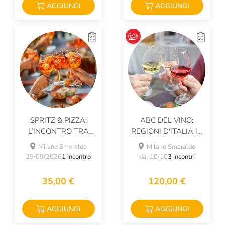
AGGIUNGI
AGGIUNGI
SPRITZ & PIZZA:
ABC DEL VINO:
L’INCONTRO TRA
REGIONI D'ITALIA IN
GRANDI CLASSICI
3 LEZIONI
Milano Smeraldo
Milano Smeraldo
ITALIANI!
25/09/2026
1 incontro
dal 10/10
3 incontri
35,00 €
120,00 €
AGGIUNGI
AGGIUNGI