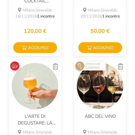
COCKTAIL
AFRODISIACI E
Milano Smeraldo
Milano Smeraldo
PIATTI DI PESCE
16/11/2026
1 incontro
20/11/2026
1 incontro
120,00 €
50,00 €
AGGIUNGI
AGGIUNGI
ANCHE CON
EATINERARI
L'ARTE DI
ABC DEL VINO
DEGUSTARE: LA
BIRRA BIONDA
Milano Smeraldo
Milano Smeraldo