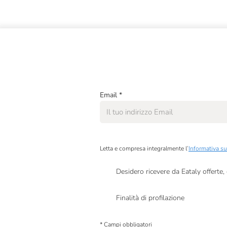
Email
*
Letta e compresa integralmente l’
Informativa su
Desidero ricevere da Eataly offerte
Presto a Eataly il mio consenso per le attivit
Finalità di profilazione
Presto a Eataly il consenso per trattare i miei 
personalizzate, in caso di consenso prestato 
* Campi obbligatori