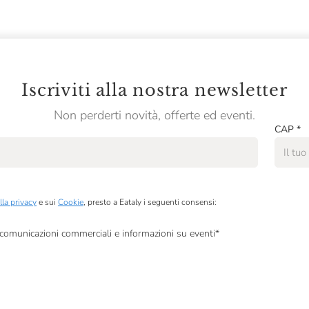
Iscriviti alla nostra newsletter
Non perderti novità, offerte ed eventi.
CAP
*
lla privacy
e sui
Cookie
, presto a Eataly i seguenti consensi:
, comunicazioni commerciali e informazioni su eventi
*
à di marketing descritte al
punto 2.F dell’Informativa sulla Privacy
dati per finalità di profilazione descritte al
punto 2.E dell’Informativa sulla Privacy
, nonché p
ai sensi del precedente punto 1.