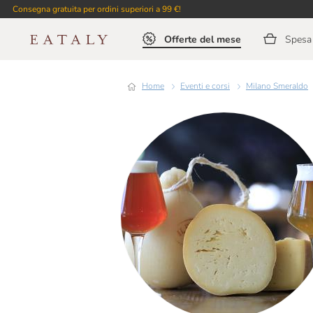
Consegna gratuita per ordini superiori a 99 €!
Offerte del mese
Spesa 
Home
Eventi e corsi
Milano Smeraldo