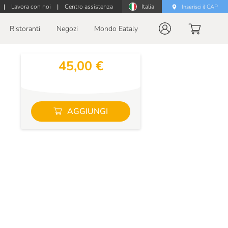
|
Lavora con noi
|
Centro assistenza
Italia
Inserisci il CAP
Ristoranti
Negozi
Mondo Eataly
45,00 €
AGGIUNGI