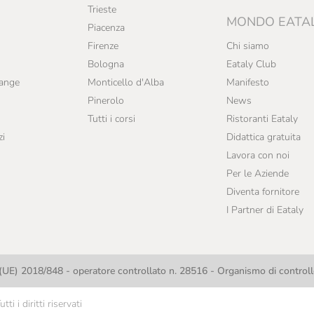
Trieste
MONDO EATA
Piacenza
Firenze
Chi siamo
Bologna
Eataly Club
range
Monticello d'Alba
Manifesto
Pinerolo
News
Tutti i corsi
Ristoranti Eataly
zi
Didattica gratuita
Lavora con noi
Per le Aziende
Diventa fornitore
I Partner di Eataly
UE) 2018/848 - operatore controllato n. 28516 - Organismo di contro
i i diritti riservati