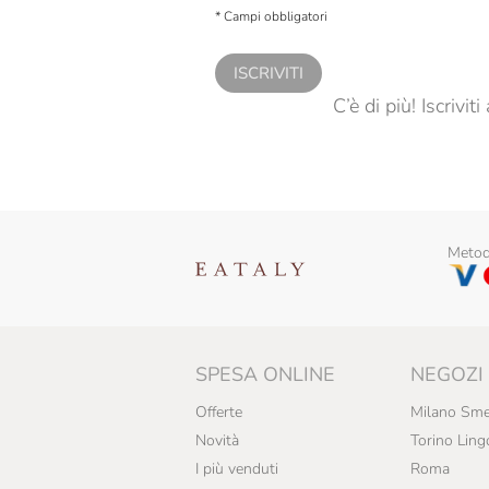
personalizzate, in caso di consenso prestato 
* Campi obbligatori
ISCRIVITI
C’è di più! Iscrivi
Metodi
SPESA ONLINE
NEGOZI
Offerte
Milano Sme
Novità
Torino Ling
I più venduti
Roma