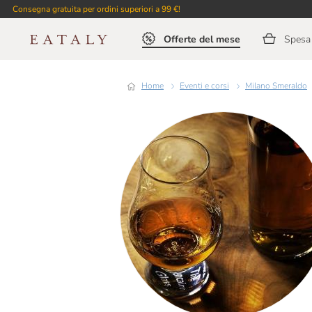
Consegna gratuita per ordini superiori a 99 €!
Offerte del mese
Spesa 
Home
Eventi e corsi
Milano Smeraldo