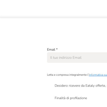
Email
*
Letta e compresa integralmente l’
Informativa su
Desidero ricevere da Eataly offerte
Presto a Eataly il mio consenso per le attivit
Finalità di profilazione
Presto a Eataly il consenso per trattare i miei 