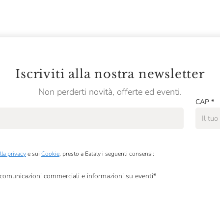
Iscriviti alla nostra newsletter
Non perderti novità, offerte ed eventi.
CAP
*
lla privacy
e sui
Cookie
, presto a Eataly i seguenti consensi:
, comunicazioni commerciali e informazioni su eventi
*
à di marketing descritte al
punto 2.F dell’Informativa sulla Privacy
dati per finalità di profilazione descritte al
punto 2.E dell’Informativa sulla Privacy
, nonché p