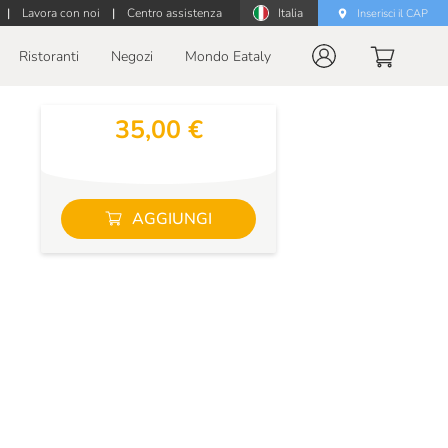
|
Lavora con noi
|
Centro assistenza
Italia
Inserisci il CAP
Ristoranti
Negozi
Mondo Eataly
35,00 €
AGGIUNGI