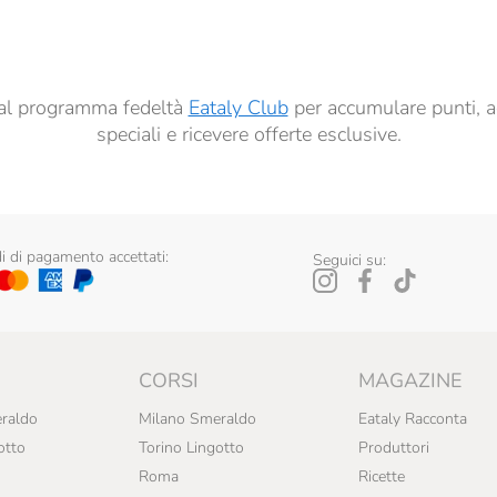
ai sensi del precedente punto 1.
ti al programma fedeltà
Eataly Club
per accumulare punti, a
speciali e ricevere offerte esclusive.
 di pagamento accettati:
Seguici su:
CORSI
MAGAZINE
raldo
Milano Smeraldo
Eataly Racconta
otto
Torino Lingotto
Produttori
Roma
Ricette