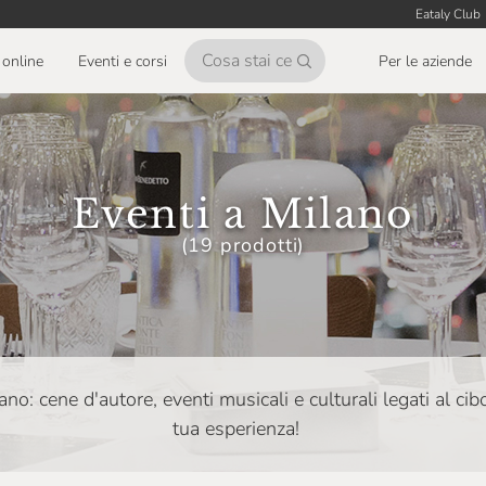
Eataly Club
online
Eventi e corsi
Per le aziende
Eventi a Milano
(19 prodotti)
lano: cene d'autore, eventi musicali e culturali legati al cib
tua esperienza!