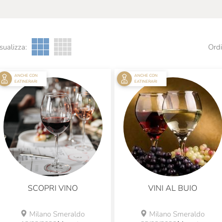
sualizza:
Ordi
ANCHE CON
ANCHE CON
EATINERARI
EATINERARI
SCOPRI VINO
VINI AL BUIO
Milano Smeraldo
Milano Smeraldo