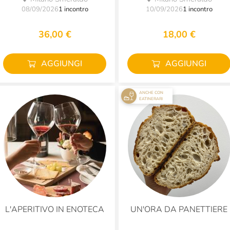
08/09/2026
1 incontro
10/09/2026
1 incontro
36,00 €
18,00 €
AGGIUNGI
AGGIUNGI
ANCHE CON
EATINERARI
L'APERITIVO IN ENOTECA
UN'ORA DA PANETTIERE