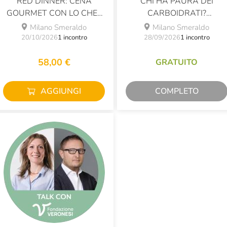
RED DINNER: CENA
CHI HA PAURA DEI
GOURMET CON LO CHEF
CARBOIDRATI?
SALVINI
NUTRIENTI IMPORTANTI
Milano Smeraldo
Milano Smeraldo
SPESSO DEMONIZZATI
20/10/2026
1 incontro
28/09/2026
1 incontro
58,00 €
GRATUITO
AGGIUNGI
COMPLETO