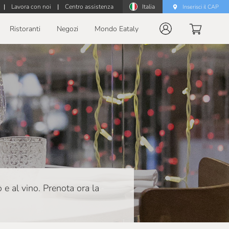
|
Lavora con noi
|
Centro assistenza
Italia
Inserisci il CAP
Ristoranti
Negozi
Mondo Eataly
o e al vino. Prenota ora la