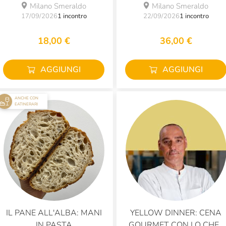
Milano Smeraldo
Milano Smeraldo
17/09/2026
1 incontro
22/09/2026
1 incontro
18,00 €
36,00 €
AGGIUNGI
AGGIUNGI
ANCHE CON
EATINERARI
IL PANE ALL'ALBA: MANI
YELLOW DINNER: CENA
IN PASTA
GOURMET CON LO CHEF