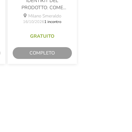
IDENTIKIT DEL
PRODOTTO: COME
LEGGERE LE ETICHETTE E
Milano Smeraldo
CONSERVARE I CIBI IN
16/10/2026
1 incontro
FRIGO
GRATUITO
COMPLETO