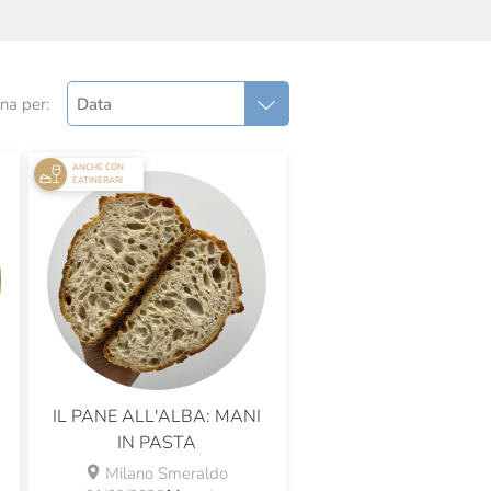
na per:
Data
ANCHE CON
EATINERARI
IL PANE ALL'ALBA: MANI
IN PASTA
Milano Smeraldo