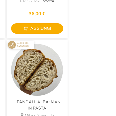
01/09/2026
1 incontro
36,00 €
AGGIUNGI
ANCHE CON
EATINERARI
IL PANE ALL'ALBA: MANI
IN PASTA
Milano Smeraldo