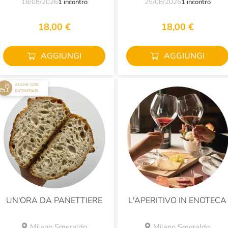
18/08/2026
1 incontro
25/08/2026
1 incontro
18,00 €
18,00 €
AGGIUNGI
AGGIUNGI
ANCHE CON
EATINERARI
UN'ORA DA PANETTIERE
L'APERITIVO IN ENOTECA
Milano Smeraldo
Milano Smeraldo