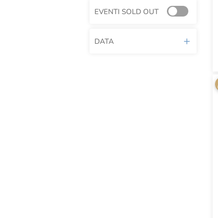
EVENTI SOLD OUT
DATA
AGOSTO 2026
L
M
M
G
V
S
D
1
2
3
4
5
6
7
8
9
10
11
12
13
14
15
16
17
18
19
20
21
22
23
24
25
26
27
28
29
30
31