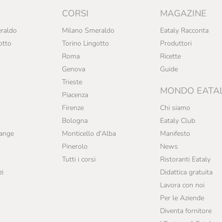
CORSI
MAGAZINE
raldo
Milano Smeraldo
Eataly Racconta
otto
Torino Lingotto
Produttori
Roma
Ricette
Genova
Guide
Trieste
MONDO EATA
Piacenza
Firenze
Chi siamo
Bologna
Eataly Club
range
Monticello d'Alba
Manifesto
Pinerolo
News
Tutti i corsi
Ristoranti Eataly
zi
Didattica gratuita
Lavora con noi
Per le Aziende
Diventa fornitore