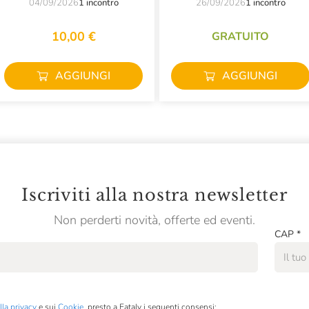
04/09/2026
1 incontro
26/09/2026
1 incontro
10,00 €
GRATUITO
AGGIUNGI
AGGIUNGI
Iscriviti alla nostra newsletter
Non perderti novità, offerte ed eventi.
CAP
*
lla privacy
e sui
Cookie
, presto a Eataly i seguenti consensi: