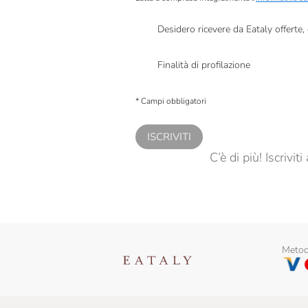
Desidero ricevere da Eataly offerte
Presto a Eataly il mio consenso per le attivit
Finalità di profilazione
Presto a Eataly il consenso per trattare i miei 
personalizzate, in caso di consenso prestato 
* Campi obbligatori
ISCRIVITI
C’è di più! Iscrivi
Metodi