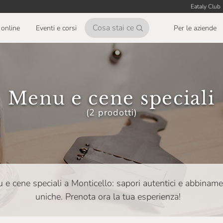
Eataly Club
online
Eventi e corsi
Per le aziende
Menu e cene speciali
(2 prodotti)
u e cene speciali a Monticello: sapori autentici e abbiname
uniche. Prenota ora la tua esperienza!