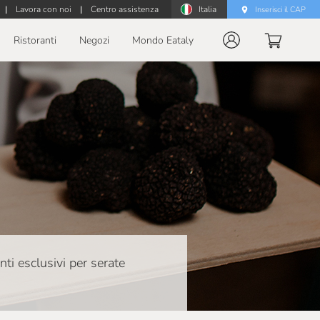
|
Lavora con noi
|
Centro assistenza
Italia
Inserisci il CAP
Ristoranti
Negozi
Mondo Eataly
nti esclusivi per serate