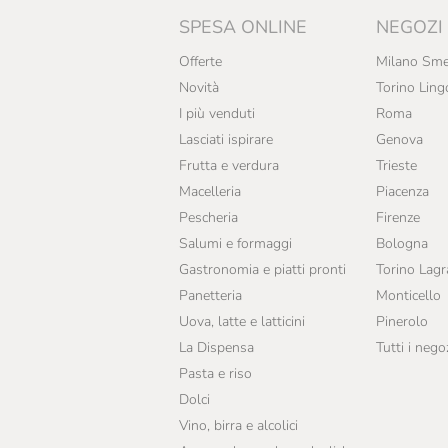
SPESA ONLINE
NEGOZI
Offerte
Milano Sme
Novità
Torino Ling
I più venduti
Roma
Lasciati ispirare
Genova
Frutta e verdura
Trieste
Macelleria
Piacenza
Pescheria
Firenze
Salumi e formaggi
Bologna
Gastronomia e piatti pronti
Torino Lag
Panetteria
Monticello
Uova, latte e latticini
Pinerolo
La Dispensa
Tutti i nego
Pasta e riso
Dolci
Vino, birra e alcolici