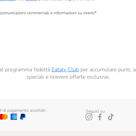
, comunicazioni commerciali e informazioni su eventi
*
à di marketing descritte al
punto 2.F dell’Informativa sulla Privacy
dati per finalità di profilazione descritte al
punto 2.E dell’Informativa sulla Privacy
, nonché p
ai sensi del precedente punto 1.
ti al programma fedeltà
Eataly Club
per accumulare punti, a
speciali e ricevere offerte esclusive.
 di pagamento accettati:
Seguici su: