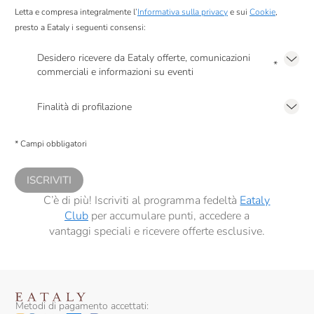
Letta e compresa integralmente l’
Informativa sulla privacy
e sui
Cookie
,
presto a Eataly i seguenti consensi:
Desidero ricevere da Eataly offerte, comunicazioni
*
commerciali e informazioni su eventi
Presto a Eataly il mio consenso per le attività di marketing descritte al
punto
2.F dell’Informativa sulla Privacy
Finalità di profilazione
Presto a Eataly il consenso per trattare i miei dati per finalità di profilazione
descritte al
punto 2.E dell’Informativa sulla Privacy
, nonché per propormi
* Campi obbligatori
comunicazioni commerciali personalizzate, in caso di consenso prestato ai
sensi del precedente punto 1.
ISCRIVITI
C’è di più! Iscriviti al programma fedeltà
Eataly
Club
per accumulare punti, accedere a
vantaggi speciali e ricevere offerte esclusive.
Metodi di pagamento accettati: