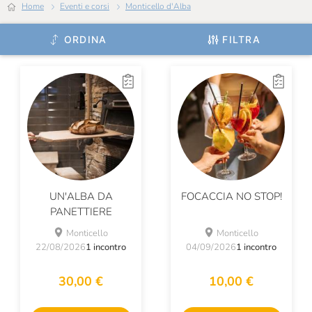
Home
Eventi e corsi
Monticello d'Alba
ORDINA
FILTRA
UN'ALBA DA
FOCACCIA NO STOP!
PANETTIERE
Monticello
Monticello
22/08/2026
1 incontro
04/09/2026
1 incontro
30,00 €
10,00 €