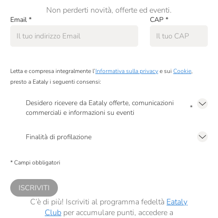
Non perderti novità, offerte ed eventi.
Email
*
CAP
*
Letta e compresa integralmente l’
Informativa sulla privacy
e sui
Cookie
,
presto a Eataly i seguenti consensi:
Desidero ricevere da Eataly offerte, comunicazioni
*
commerciali e informazioni su eventi
Presto a Eataly il mio consenso per le attività di marketing descritte al
punto
2.F dell’Informativa sulla Privacy
Finalità di profilazione
Presto a Eataly il consenso per trattare i miei dati per finalità di profilazione
descritte al
punto 2.E dell’Informativa sulla Privacy
, nonché per propormi
* Campi obbligatori
comunicazioni commerciali personalizzate, in caso di consenso prestato ai
sensi del precedente punto 1.
ISCRIVITI
C’è di più! Iscriviti al programma fedeltà
Eataly
Club
per accumulare punti, accedere a