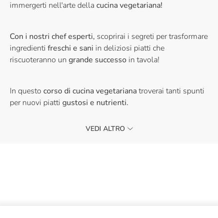
immergerti nell'arte della
cucina vegetariana!
Con i nostri
chef esperti,
scoprirai i segreti per trasformare
ingredienti
freschi e sani
in deliziosi piatti che
riscuoteranno un
grande successo
in tavola!
In questo
corso di cucina vegetariana
troverai tanti spunti
per nuovi piatti
gustosi e nutrienti.
Realizzeremo insieme più ricette
100% vegetariane
e alla
VEDI ALTRO
fine della lezione degusteremo quanto realizzato.
Il corso include:
un
buono sconto del 10%
da utilizzare in negozio
una
dispensa con le ricette
da replicare a casa