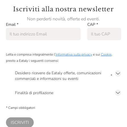
Iscriviti alla nostra newsletter
Si prega di segnalare eventuali allergie o intolleranze.
Non perderti novità, offerte ed eventi.
Diritto di recesso con almeno 5 giorni di preavviso
Email
*
CAP
*
Per maggiori informazioni: didattica.firenze@eataly.com
Letta e compresa integralmente l’
Informativa sulla privacy
e sui
Cookie
,
presto a Eataly i seguenti consensi:
Desidero ricevere da Eataly offerte, comunicazioni
*
commerciali e informazioni su eventi
Presto a Eataly il mio consenso per le attività di marketing descritte al
punto
2.F dell’Informativa sulla Privacy
Finalità di profilazione
Presto a Eataly il consenso per trattare i miei dati per finalità di profilazione
descritte al
punto 2.E dell’Informativa sulla Privacy
, nonché per propormi
* Campi obbligatori
comunicazioni commerciali personalizzate, in caso di consenso prestato ai
sensi del precedente punto 1.
ISCRIVITI