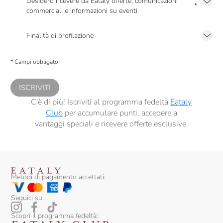
Desidero ricevere da Eataly offerte, comunicazioni
*
commerciali e informazioni su eventi
Presto a Eataly il mio consenso per le attività di marketing descritte al
punto
2.F dell’Informativa sulla Privacy
Finalità di profilazione
Presto a Eataly il consenso per trattare i miei dati per finalità di profilazione
descritte al
punto 2.E dell’Informativa sulla Privacy
, nonché per propormi
* Campi obbligatori
comunicazioni commerciali personalizzate, in caso di consenso prestato ai
sensi del precedente punto 1.
ISCRIVITI
C’è di più! Iscriviti al programma fedeltà
Eataly
Club
per accumulare punti, accedere a
vantaggi speciali e ricevere offerte esclusive.
Metodi di pagamento accettati:
Seguici su:
Scopri il programma fedeltà: