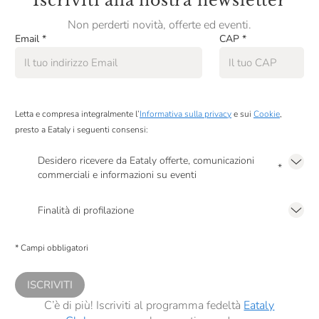
Iscriviti alla nostra newsletter
Non perderti novità, offerte ed eventi.
Email
*
CAP
*
Letta e compresa integralmente l’
Informativa sulla privacy
e sui
Cookie
,
presto a Eataly i seguenti consensi:
Desidero ricevere da Eataly offerte, comunicazioni
*
commerciali e informazioni su eventi
Presto a Eataly il mio consenso per le attività di marketing descritte al
punto
2.F dell’Informativa sulla Privacy
Finalità di profilazione
Presto a Eataly il consenso per trattare i miei dati per finalità di profilazione
descritte al
punto 2.E dell’Informativa sulla Privacy
, nonché per propormi
* Campi obbligatori
comunicazioni commerciali personalizzate, in caso di consenso prestato ai
sensi del precedente punto 1.
ISCRIVITI
C’è di più! Iscriviti al programma fedeltà
Eataly