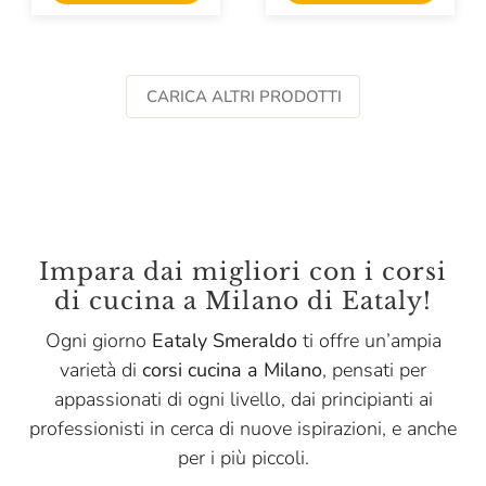
CARICA ALTRI PRODOTTI
Impara dai migliori con i corsi
di cucina a Milano di Eataly!
Ogni giorno
Eataly Smeraldo
ti offre un’ampia
varietà di
corsi cucina a Milano
, pensati per
appassionati di ogni livello, dai principianti ai
professionisti in cerca di nuove ispirazioni, e anche
per i più piccoli.