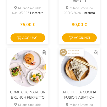
RISOTTI
Milano Smeraldo
Milano Smeraldo
03/10/2026
1 incontro
03/10/2026
1 incontro
75,00 €
80,00 €
AGGIUNGI
AGGIUNGI
ANCHE CON
EATINERARI
COME CUCINARE UN
ABC DELLA CUCINA
BRUNCH PERFETTO
FUSION ASIATICA
Milano Smeraldo
Milano Smeraldo