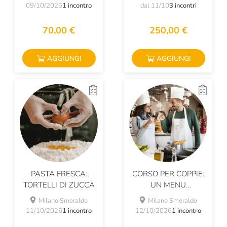
09/10/2026
1 incontro
dal 11/10
3 incontri
70,00 €
250,00 €
AGGIUNGI
AGGIUNGI
PASTA FRESCA:
CORSO PER COPPIE:
TORTELLI DI ZUCCA
UN MENU
AFRODISIACO
Milano Smeraldo
Milano Smeraldo
11/10/2026
1 incontro
12/10/2026
1 incontro