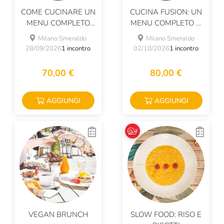
COME CUCINARE UN
CUCINA FUSION: UN
MENU COMPLETO
MENU COMPLETO A
CREATIVO
BASE DI RISO
Milano Smeraldo
Milano Smeraldo
28/09/2026
1 incontro
02/10/2026
1 incontro
70,00 €
80,00 €
AGGIUNGI
AGGIUNGI
VEGAN BRUNCH
SLOW FOOD: RISO E