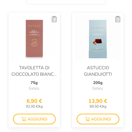
TAVOLETTA DI
ASTUCCIO
CIOCCOLATO BIANCO
GIANDUIOTTI
CON CARAMELLO E
75g
200g
GRANELLA DI NOCI
Eataly
Eataly
PECAN
6,90 €
13,90 €
92,00 €/kg
69,50 €/kg
AGGIUNGI
AGGIUNGI