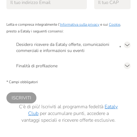
Letta e compresa integralmente l’
Informativa sulla privacy
e sui
Cookie
,
presto a Eataly i seguenti consensi:
Desidero ricevere da Eataly offerte, comunicazioni
*
commerciali e informazioni su eventi
Presto a Eataly il mio consenso per le attività di marketing descritte al
punto
2.F dell’Informativa sulla Privacy
Finalità di profilazione
Presto a Eataly il consenso per trattare i miei dati per finalità di profilazione
descritte al
punto 2.E dell’Informativa sulla Privacy
, nonché per propormi
* Campi obbligatori
comunicazioni commerciali personalizzate, in caso di consenso prestato ai
sensi del precedente punto 1.
ISCRIVITI
C’è di più! Iscriviti al programma fedeltà
Eataly
Club
per accumulare punti, accedere a
vantaggi speciali e ricevere offerte esclusive.