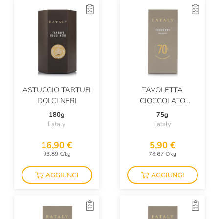
ASTUCCIO TARTUFI
TAVOLETTA
DOLCI NERI
CIOCCOLATO
FONDENTE 70%
180g
75g
Eataly
Eataly
16,90 €
5,90 €
93,89 €/kg
78,67 €/kg
AGGIUNGI
AGGIUNGI