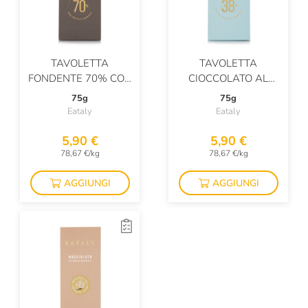
TAVOLETTA
TAVOLETTA
FONDENTE 70% CON
CIOCCOLATO AL
CRIOLLO
LATTE 38%
75g
75g
Eataly
Eataly
5,90 €
5,90 €
78,67 €/kg
78,67 €/kg
AGGIUNGI
AGGIUNGI