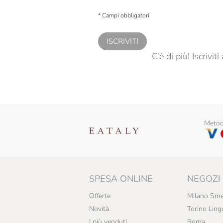
Presto a Eataly il consenso per trattare i miei 
personalizzate, in caso di consenso prestato 
* Campi obbligatori
ISCRIVITI
C’è di più! Iscrivi
Metodi
SPESA ONLINE
NEGOZI
Offerte
Milano Sme
Novità
Torino Ling
I più venduti
Roma