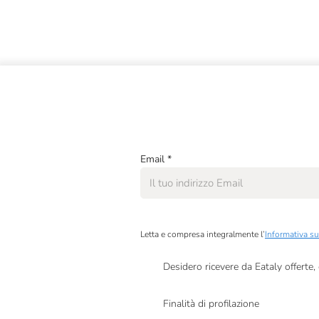
Email
*
Letta e compresa integralmente l’
Informativa su
Desidero ricevere da Eataly offerte
Presto a Eataly il mio consenso per le attivit
Finalità di profilazione