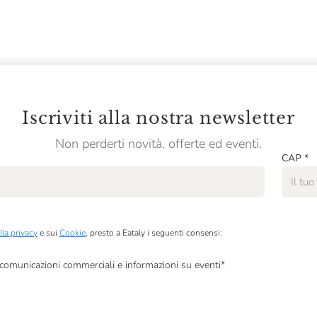
Iscriviti alla nostra newsletter
Non perderti novità, offerte ed eventi.
CAP
*
lla privacy
e sui
Cookie
, presto a Eataly i seguenti consensi:
, comunicazioni commerciali e informazioni su eventi
*
à di marketing descritte al
punto 2.F dell’Informativa sulla Privacy