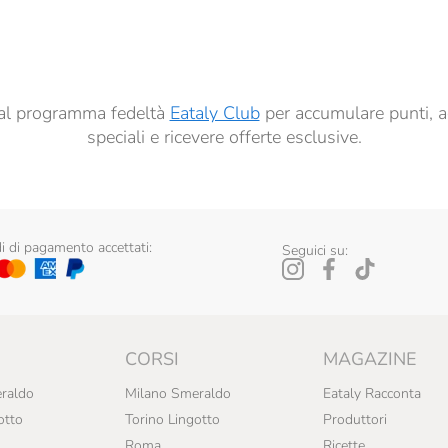
dati per finalità di profilazione descritte al
punto 2.E dell’Informativa sulla Privacy
, nonché p
ai sensi del precedente punto 1.
ti al programma fedeltà
Eataly Club
per accumulare punti, a
speciali e ricevere offerte esclusive.
 di pagamento accettati:
Seguici su:
CORSI
MAGAZINE
raldo
Milano Smeraldo
Eataly Racconta
otto
Torino Lingotto
Produttori
Roma
Ricette