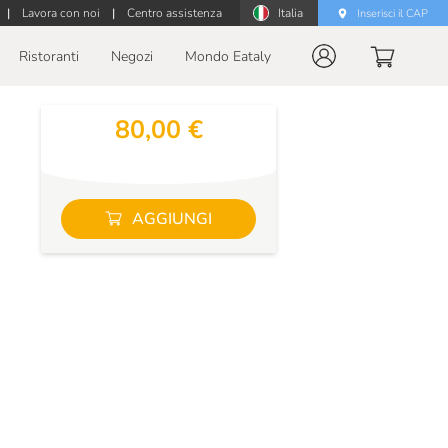
|
Lavora con noi
|
Centro assistenza
Italia
Inserisci il CAP
Ristoranti
Negozi
Mondo Eataly
80,00 €
AGGIUNGI