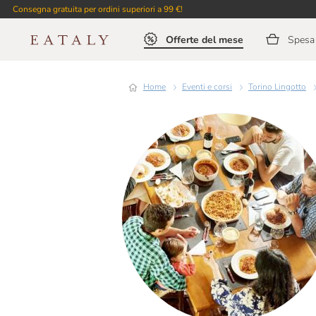
Consegna gratuita per ordini superiori a 99 €!
Offerte del mese
Spesa 
Home
Eventi e corsi
Torino Lingotto