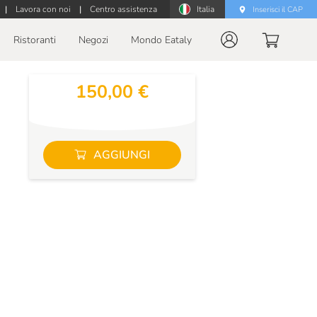
|
Lavora con noi
|
Centro assistenza
Italia
Inserisci il CAP
Ristoranti
Negozi
Mondo Eataly
150,00 €
AGGIUNGI