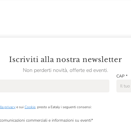
Iscriviti alla nostra newsletter
Non perderti novità, offerte ed eventi.
CAP
*
lla privacy
e sui
Cookie
, presto a Eataly i seguenti consensi:
, comunicazioni commerciali e informazioni su eventi
*
à di marketing descritte al
punto 2.F dell’Informativa sulla Privacy