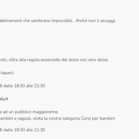
e abbinamenti che sembrano impossibili… finché non li assaggi.
dolci, oltre alla regola essenziale del dolce con vino dolce.
4 tapasù
26 dalle 18:30 alle 21:30
ly.it
vata ad un pubblico maggiorenne.
bambini e ragazzi, visita la nostra categoria Corsi per bambini
26 dalle 18:30 alle 21:30