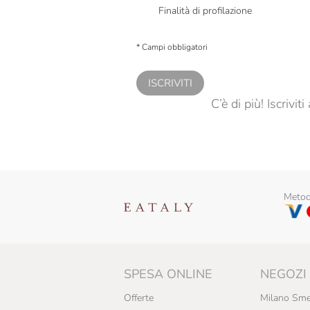
Finalità di profilazione
Presto a Eataly il consenso per trattare i miei 
personalizzate, in caso di consenso prestato 
* Campi obbligatori
ISCRIVITI
C’è di più! Iscrivi
Metodi
SPESA ONLINE
NEGOZI
Offerte
Milano Sme