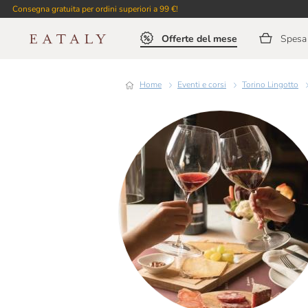
Consegna gratuita per ordini superiori a 99 €!
Offerte del mese
Spesa 
Home
Eventi e corsi
Torino Lingotto