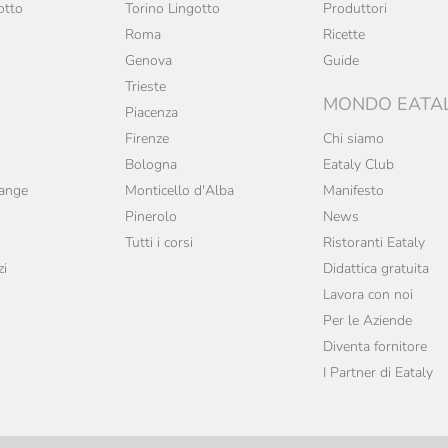
otto
Torino Lingotto
Produttori
Roma
Ricette
Genova
Guide
Trieste
MONDO EATA
Piacenza
Firenze
Chi siamo
Bologna
Eataly Club
range
Monticello d'Alba
Manifesto
Pinerolo
News
Tutti i corsi
Ristoranti Eataly
zi
Didattica gratuita
Lavora con noi
Per le Aziende
Diventa fornitore
I Partner di Eataly