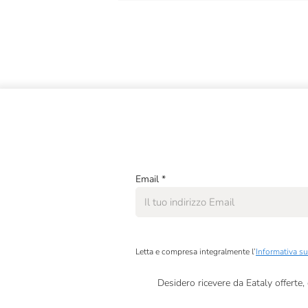
Email
*
Letta e compresa integralmente l’
Informativa su
Desidero ricevere da Eataly offerte
Presto a Eataly il mio consenso per le attivit