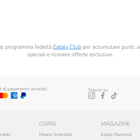
dati per finalità di profilazione descritte al
punto 2.E dell’Informativa sulla Privacy
, nonché p
ai sensi del precedente punto 1.
ti al programma fedeltà
Eataly Club
per accumulare punti, a
speciali e ricevere offerte esclusive.
 di pagamento accettati:
Seguici su:
CORSI
MAGAZINE
raldo
Milano Smeraldo
Eataly Racconta